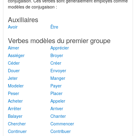
conjugaison. Ces verbes sont généralement employés comme
modèles de conjugaison :
Auxiliaires
Avoir
Être
Verbes modèles du premier groupe
Aimer
Apprécier
Assiéger
Broyer
Céder
Créer
Douer
Envoyer
Jeter
Manger
Modeler
Payer
Peser
Placer
Acheter
Appeler
Arrêter
Arriver
Balayer
Chanter
Chercher
Commencer
Continuer
Contribuer