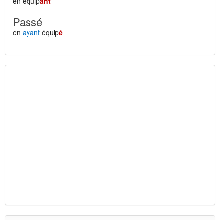
en équip
ant
Passé
en
ayant
équip
é