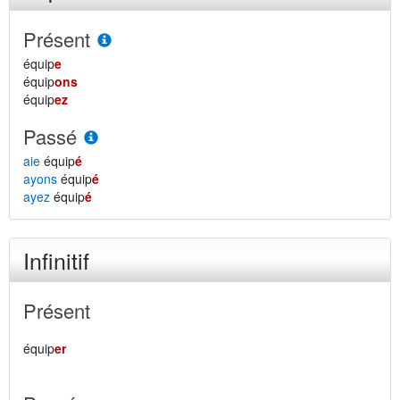
Présent
équip
e
équip
ons
équip
ez
Passé
aie
équip
é
ayons
équip
é
ayez
équip
é
Infinitif
Présent
équip
er