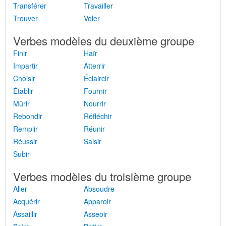
Transférer
Travailler
Trouver
Voler
Verbes modèles du deuxième groupe
Finir
Haïr
Impartir
Atterrir
Choisir
Éclaircir
Établir
Fournir
Mûrir
Nourrir
Rebondir
Réfléchir
Remplir
Réunir
Réussir
Saisir
Subir
Verbes modèles du troisième groupe
Aller
Absoudre
Acquérir
Apparoir
Assaillir
Asseoir