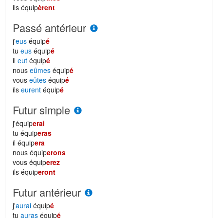
ils équip
èrent
Passé antérieur
j'
eus
équip
é
tu
eus
équip
é
il
eut
équip
é
nous
eûmes
équip
é
vous
eûtes
équip
é
ils
eurent
équip
é
Futur simple
j'équip
erai
tu équip
eras
il équip
era
nous équip
erons
vous équip
erez
ils équip
eront
Futur antérieur
j'
aurai
équip
é
tu
auras
équip
é