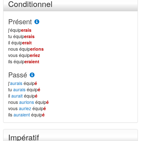
Conditionnel
Présent
j'équip
erais
tu équip
erais
il équip
erait
nous équip
erions
vous équip
eriez
ils équip
eraient
Passé
j'
aurais
équip
é
tu
aurais
équip
é
il
aurait
équip
é
nous
aurions
équip
é
vous
auriez
équip
é
ils
auraient
équip
é
Impératif