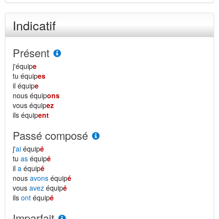
Indicatif
Présent
j'équip
e
tu équip
es
il équip
e
nous équip
ons
vous équip
ez
ils équip
ent
Passé composé
j'
ai
équip
é
tu
as
équip
é
il
a
équip
é
nous
avons
équip
é
vous
avez
équip
é
ils
ont
équip
é
Imparfait