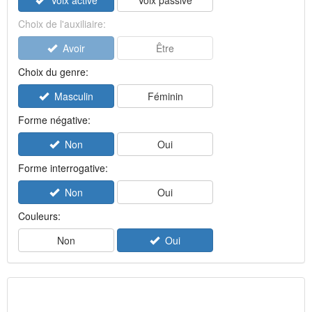
Voix active
Voix passive
Choix de l'auxiliaire:
Avoir
Être
Choix du genre:
Masculin
Féminin
Forme négative:
Non
Oui
Forme interrogative:
Non
Oui
Couleurs:
Non
Oui