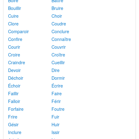
Boire
Battre
Bouillir
Bruire
Cuire
Choir
Clore
Coudre
Comparoir
Conclure
Confire
Connaître
Courir
Couvrir
Croire
Croître
Craindre
Cueillir
Devoir
Dire
Déchoir
Dormir
Échoir
Écrire
Faillir
Faire
Falloir
Férir
Forfaire
Foutre
Frire
Fuir
Gésir
Huir
Inclure
Issir