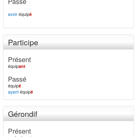
Passé
avoir
équip
é
Participe
Présent
équip
ant
Passé
équip
é
ayant
équip
é
Gérondif
Présent