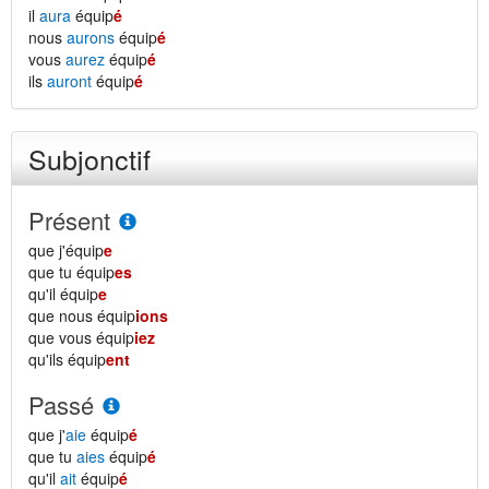
il
aura
équip
é
nous
aurons
équip
é
vous
aurez
équip
é
ils
auront
équip
é
Subjonctif
Présent
que j'équip
e
que tu équip
es
qu'il équip
e
que nous équip
ions
que vous équip
iez
qu'ils équip
ent
Passé
que j'
aie
équip
é
que tu
aies
équip
é
qu'il
ait
équip
é