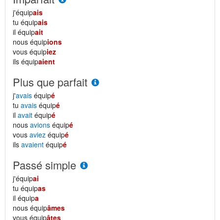
j'équip
ais
tu équip
ais
il équip
ait
nous équip
ions
vous équip
iez
ils équip
aient
Plus que parfait
j'
avais
équip
é
tu
avais
équip
é
il
avait
équip
é
nous
avions
équip
é
vous
aviez
équip
é
ils
avaient
équip
é
Passé simple
j'équip
ai
tu équip
as
il équip
a
nous équip
âmes
vous équip
âtes