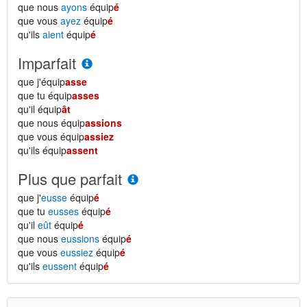
que nous
ayons
équip
é
que vous
ayez
équip
é
qu'ils
aient
équip
é
Imparfait
que j'équip
asse
que tu équip
asses
qu'il équip
ât
que nous équip
assions
que vous équip
assiez
qu'ils équip
assent
Plus que parfait
que j'
eusse
équip
é
que tu
eusses
équip
é
qu'il
eût
équip
é
que nous
eussions
équip
é
que vous
eussiez
équip
é
qu'ils
eussent
équip
é