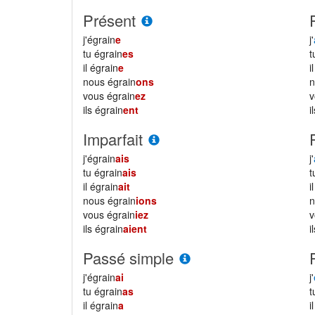
Présent
j'égrain
e
j'
tu égrain
es
il égrain
e
i
nous égrain
ons
vous égrain
ez
ils égrain
ent
i
Imparfait
j'égrain
ais
j'
tu égrain
ais
il égrain
ait
i
nous égrain
ions
vous égrain
iez
ils égrain
aient
i
Passé simple
j'égrain
ai
j'
tu égrain
as
il égrain
a
i