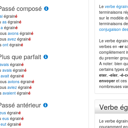
Le
verbe égrain
Passé composé
terminaisons ré
ai
égrain
é
sur le modèle 
tu
as
égrain
é
terminaisons de
l
a
égrain
é
conjugaison de
nous
avons
égrain
é
vous
avez
égrain
é
Le verbe égrain
ls
ont
égrain
é
verbes en
-er
so
complètement ir
Plus que parfait
du premier grou
A noter: bien qu
avais
égrain
é
certains types 
tu
avais
égrain
é
eter
,
-eler
,
-é-c
l
avait
égrain
é
envoyer
et ces 
nous
avions
égrain
é
nombreuses vari
vous
aviez
égrain
é
ls
avaient
égrain
é
Passé antérieur
Verbe ég
eus
égrain
é
tu
eus
égrain
é
Le verbe égrain
l
eut
égrain
é
couramment en 