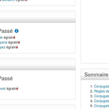
Passé
ie
égrain
é
yons
égrain
é
yez
égrain
é
Sommaire
Passé
Conjugais
voir
égrain
é
Règles de
Conjugaiso
Conjugais
Conjugais