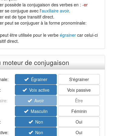
er possède la conjugaison des verbes en :
-er
er se conjugue avec l'
auxiliaire avoir
.
 est de type transitif direct.
er peut se conjuguer à la forme pronominale:
peut être utilisée pour le verbe
égrainer
car celui-ci
tif direct.
u moteur de conjugaison
ale:
Égrainer
S'égrainer
:
Voix active
Voix passive
aire:
Avoir
Être
Masculin
Féminin
:
Non
Oui
tive:
Non
Oui