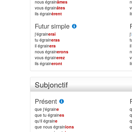
nous égrain
âmes
vous égrain
âtes
ils égrain
èrent
i
Futur simple
j'égrain
erai
j'
tu égrain
eras
il égrain
era
i
nous égrain
erons
vous égrain
erez
ils égrain
eront
i
Subjonctif
Présent
que j'égrain
e
q
que tu égrain
es
q
qu'il égrain
e
q
que nous égrain
ions