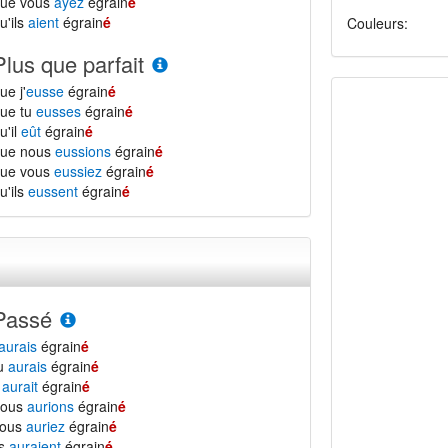
que vous
ayez
égrain
é
u'ils
aient
égrain
é
Couleurs:
Plus que parfait
ue j'
eusse
égrain
é
ue tu
eusses
égrain
é
u'il
eût
égrain
é
que nous
eussions
égrain
é
que vous
eussiez
égrain
é
u'ils
eussent
égrain
é
Passé
aurais
égrain
é
tu
aurais
égrain
é
l
aurait
égrain
é
nous
aurions
égrain
é
vous
auriez
égrain
é
ls
auraient
égrain
é