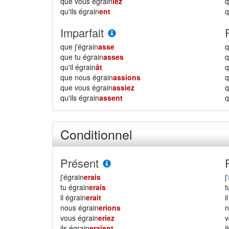
que vous égrain
iez
qu'ils égrain
ent
q
Imparfait
que j'égrain
asse
q
que tu égrain
asses
q
qu'il égrain
ât
q
que nous égrain
assions
que vous égrain
assiez
qu'ils égrain
assent
q
Conditionnel
Présent
j'égrain
erais
j'
tu égrain
erais
il égrain
erait
i
nous égrain
erions
vous égrain
eriez
ils égrain
eraient
i