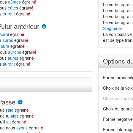
nous
eûmes
égrain
é
Le verbe égrain
vous
eûtes
égrain
é
Le verbe égrain
ls
eurent
égrain
é
Le verbe égrainer
Le verbe égrain
Futur antérieur
S'égrainer
aurai
égrain
é
La voix passive 
tu
auras
égrain
é
est de type transi
l
aura
égrain
é
nous
aurons
égrain
é
vous
aurez
égrain
é
Options d
ls
auront
égrain
é
Forme pronomin
Choix de la voix
Choix de l'auxili
Passé
Choix du genre:
ue j'
aie
égrain
é
ue tu
aies
égrain
é
Forme négative
u'il
ait
égrain
é
que nous
ayons
égrain
é
Forme interroga