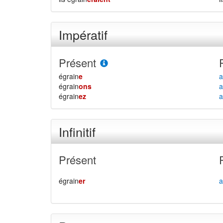
Impératif
Présent
égrain
e
a
égrain
ons
a
égrain
ez
a
Infinitif
Présent
égrain
er
a