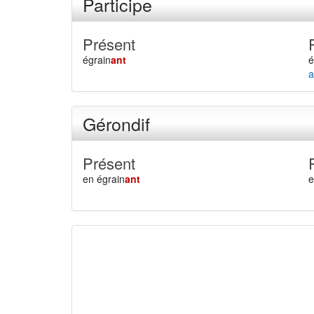
Participe
Présent
égrain
ant
é
a
Gérondif
Présent
en égrain
ant