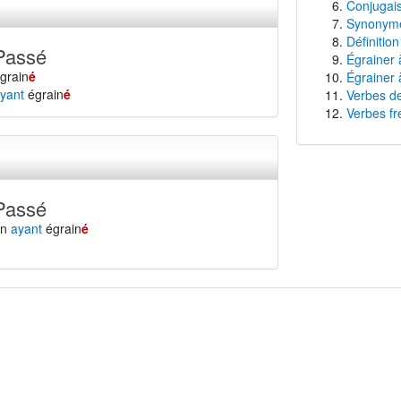
Conjugais
Synonyme
Définition
Passé
Égrainer 
grain
é
Égrainer 
yant
égrain
é
Verbes de
Verbes fr
Passé
en
ayant
égrain
é