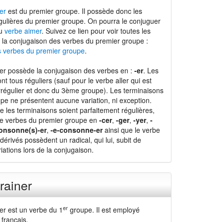
er
est du premier groupe. Il possède donc les
gulières du premier groupe. On pourra le conjuguer
du
verbe aimer
. Suivez ce lien pour voir toutes les
 la conjugaison des verbes du premier groupe :
s verbes du premier groupe
.
er possède la conjugaison des verbes en :
-er
. Les
nt tous réguliers (sauf pour le verbe aller qui est
régulier et donc du 3ème groupe). Les terminaisons
pe ne présentent aucune variation, ni exception.
e les terminaisons soient parfaitement régulières,
de verbes du premier groupe en
-cer
,
-ger
,
-yer
,
-
onsonne(s)-er
,
-e-consonne-er
ainsi que le verbe
dérivés possèdent un radical, qui lui, subit de
ations lors de la conjugaison.
rainer
er
er est un verbe du 1
groupe. Il est employé
français.