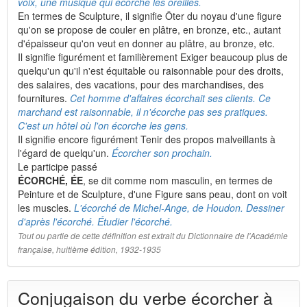
voix, une musique qui écorche les oreilles.
En termes de Sculpture, il signifie Ôter du noyau d'une figure
qu'on se propose de couler en plâtre, en bronze, etc., autant
d'épaisseur qu'on veut en donner au plâtre, au bronze, etc.
Il signifie figurément et familièrement Exiger beaucoup plus de
quelqu'un qu'il n'est équitable ou raisonnable pour des droits,
des salaires, des vacations, pour des marchandises, des
fournitures.
Cet homme d'affaires écorchait ses clients. Ce
marchand est raisonnable, il n'écorche pas ses pratiques.
C'est un hôtel où l'on écorche les gens.
Il signifie encore figurément Tenir des propos malveillants à
l'égard de quelqu'un.
Écorcher son prochain.
Le participe passé
ÉCORCHÉ, ÉE
, se dit comme nom masculin, en termes de
Peinture et de Sculpture, d'une Figure sans peau, dont on voit
les muscles.
L'écorché de Michel-Ange, de Houdon. Dessiner
d'après l'écorché. Étudier l'écorché.
Tout ou partie de cette définition est extrait du Dictionnaire de l'Académie
française, huitième édition, 1932-1935
Conjugaison du verbe écorcher à