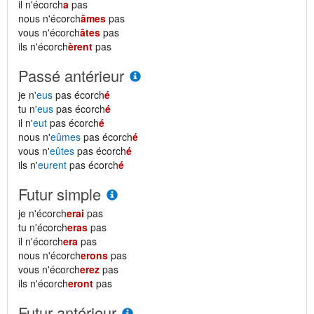
il n'écorch
a
pas
nous n'écorch
âmes
pas
vous n'écorch
âtes
pas
ils n'écorch
èrent
pas
Passé antérieur
je n'
eus
pas écorch
é
tu n'
eus
pas écorch
é
il n'
eut
pas écorch
é
nous n'
eûmes
pas écorch
é
vous n'
eûtes
pas écorch
é
ils n'
eurent
pas écorch
é
Futur simple
je n'écorch
erai
pas
tu n'écorch
eras
pas
il n'écorch
era
pas
nous n'écorch
erons
pas
vous n'écorch
erez
pas
ils n'écorch
eront
pas
Futur antérieur