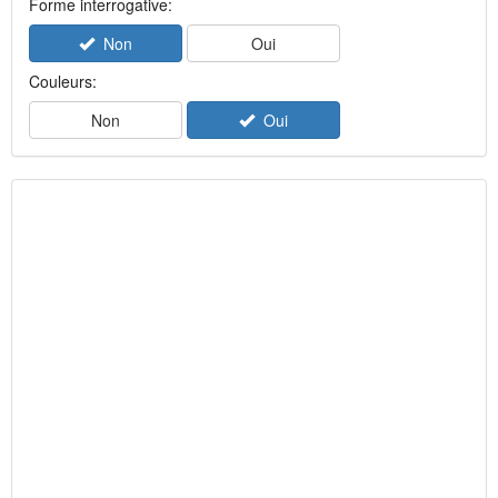
Forme interrogative:
Non
Oui
Couleurs:
Non
Oui