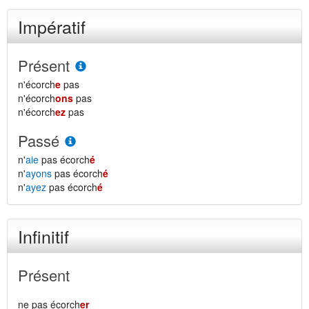
Impératif
Présent
n'écorch
e
pas
n'écorch
ons
pas
n'écorch
ez
pas
Passé
n'
aie
pas écorch
é
n'
ayons
pas écorch
é
n'
ayez
pas écorch
é
Infinitif
Présent
ne pas écorch
er