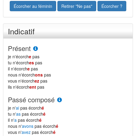
Écorcher au féminin
Retirer "Ne pas"
Écorcher ?
Indicatif
Présent
je n'écorch
e
pas
tu n'écorch
es
pas
il n'écorch
e
pas
nous n'écorch
ons
pas
vous n'écorch
ez
pas
ils n'écorch
ent
pas
Passé composé
je n'
ai
pas écorch
é
tu n'
as
pas écorch
é
il n'
a
pas écorch
é
nous n'
avons
pas écorch
é
vous n'
avez
pas écorch
é