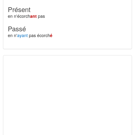
Présent
en n'écorch
ant
pas
Passé
en n'
ayant
pas écorch
é