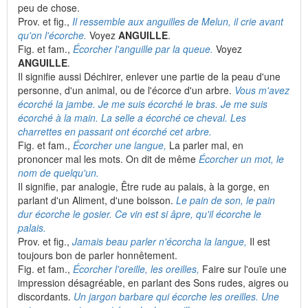
peu de chose.
Prov. et fig.,
Il ressemble aux anguilles de Melun, il crie avant
qu'on l'écorche.
Voyez
ANGUILLE
.
Fig. et fam.,
Écorcher l'anguille par la queue.
Voyez
ANGUILLE
.
Il signifie aussi Déchirer, enlever une partie de la peau d'une
personne, d'un animal, ou de l'écorce d'un arbre.
Vous m'avez
écorché la jambe. Je me suis écorché le bras. Je me suis
écorché à la main. La selle a écorché ce cheval. Les
charrettes en passant ont écorché cet arbre.
Fig. et fam.,
Écorcher une langue,
La parler mal, en
prononcer mal les mots. On dit de même
Écorcher un mot, le
nom de quelqu'un.
Il signifie, par analogie, Être rude au palais, à la gorge, en
parlant d'un Aliment, d'une boisson.
Le pain de son, le pain
dur écorche le gosier. Ce vin est si âpre, qu'il écorche le
palais.
Prov. et fig.,
Jamais beau parler n'écorcha la langue,
Il est
toujours bon de parler honnêtement.
Fig. et fam.,
Écorcher l'oreille, les oreilles,
Faire sur l'ouïe une
impression désagréable, en parlant des Sons rudes, aigres ou
discordants.
Un jargon barbare qui écorche les oreilles. Une