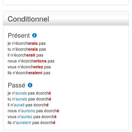
Conditionnel
Présent
je n'écorch
erais
pas
tu n'écorch
erais
pas
il n'écorch
erait
pas
nous n'écorch
erions
pas
vous n'écorch
eriez
pas
ils n'écorch
eraient
pas
Passé
je n'
aurais
pas écorch
é
tu n'
aurais
pas écorch
é
il n'
aurait
pas écorch
é
nous n'
aurions
pas écorch
é
vous n'
auriez
pas écorch
é
ils n'
auraient
pas écorch
é