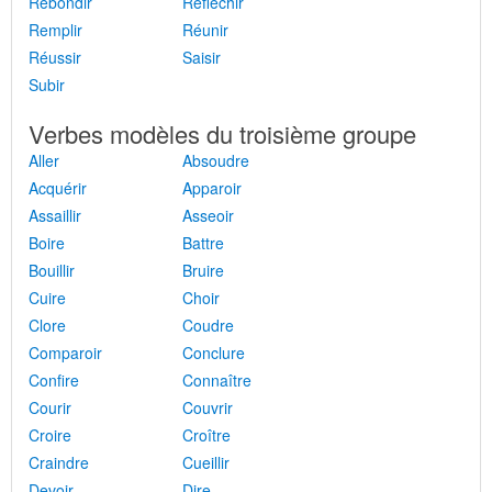
Rebondir
Réfléchir
Remplir
Réunir
Réussir
Saisir
Subir
Verbes modèles du troisième groupe
Aller
Absoudre
Acquérir
Apparoir
Assaillir
Asseoir
Boire
Battre
Bouillir
Bruire
Cuire
Choir
Clore
Coudre
Comparoir
Conclure
Confire
Connaître
Courir
Couvrir
Croire
Croître
Craindre
Cueillir
Devoir
Dire