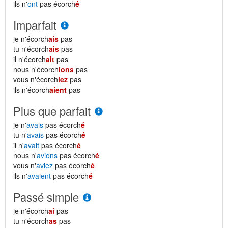
ils n'
ont
pas écorch
é
Imparfait
je n'écorch
ais
pas
tu n'écorch
ais
pas
il n'écorch
ait
pas
nous n'écorch
ions
pas
vous n'écorch
iez
pas
ils n'écorch
aient
pas
Plus que parfait
je n'
avais
pas écorch
é
tu n'
avais
pas écorch
é
il n'
avait
pas écorch
é
nous n'
avions
pas écorch
é
vous n'
aviez
pas écorch
é
ils n'
avaient
pas écorch
é
Passé simple
je n'écorch
ai
pas
tu n'écorch
as
pas