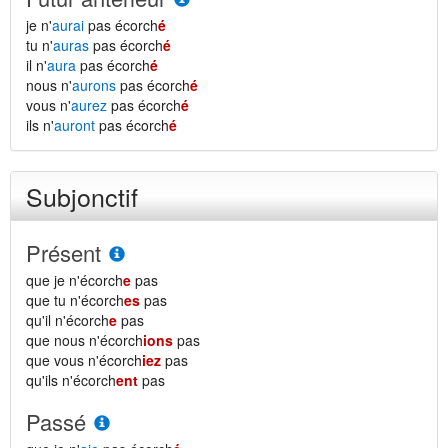
je n'
aurai
pas écorch
é
tu n'
auras
pas écorch
é
il n'
aura
pas écorch
é
nous n'
aurons
pas écorch
é
vous n'
aurez
pas écorch
é
ils n'
auront
pas écorch
é
Subjonctif
Présent
que je n'écorch
e
pas
que tu n'écorch
es
pas
qu'il n'écorch
e
pas
que nous n'écorch
ions
pas
que vous n'écorch
iez
pas
qu'ils n'écorch
ent
pas
Passé