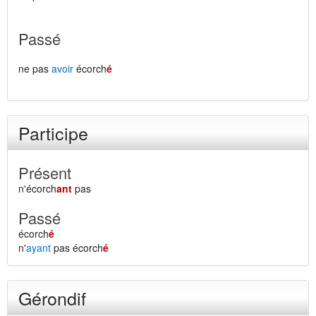
Passé
ne pas
avoir
écorch
é
Participe
Présent
n'écorch
ant
pas
Passé
écorch
é
n'
ayant
pas écorch
é
Gérondif