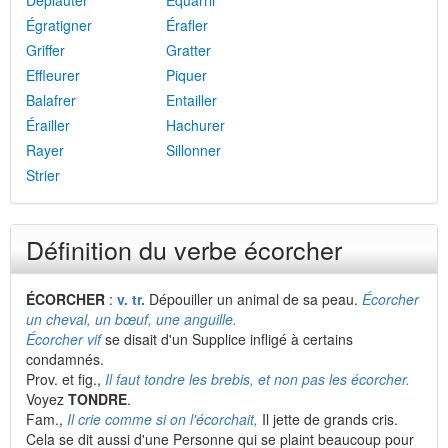
Dépiauter
Équarrir
Égratigner
Érafler
Griffer
Gratter
Effleurer
Piquer
Balafrer
Entailler
Érailler
Hachurer
Rayer
Sillonner
Strier
Définition du verbe écorcher
ÉCORCHER
:
v. tr.
Dépouiller un animal de sa peau.
Écorcher
un cheval, un bœuf, une anguille.
Écorcher vif
se disait d'un Supplice infligé à certains
condamnés.
Prov. et fig.,
Il faut tondre les brebis, et non pas les écorcher.
Voyez
TONDRE
.
Fam.,
Il crie comme si on l'écorchait,
Il jette de grands cris.
Cela se dit aussi d'une Personne qui se plaint beaucoup pour