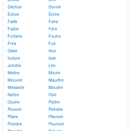
Déchoir
Dormir
Échoir
Écrire
Faillir
Faire
Falloir
Férir
Forfaire
Foutre
Frire
Fuir
Gésir
Huir
Inclure
Issir
Joindre
Lire
Mettre
Mourir
Mouvoir
Maudire
Messeoir
Moudre
Naître
Ouïr
Occire
Paître
Pouvoir
Peindre
Plaire
Pleuvoir
Poindre
Pourvoir