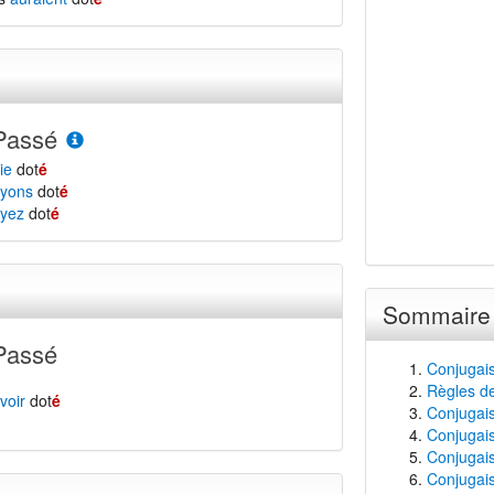
Passé
ie
dot
é
yons
dot
é
yez
dot
é
Sommaire
Passé
Conjugais
Règles de
voir
dot
é
Conjugaiso
Conjugais
Conjugais
Conjugais