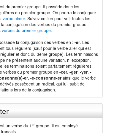
st du premier groupe. Il possède donc les
gulières du premier groupe. On pourra le conjuguer
du
verbe aimer
. Suivez ce lien pour voir toutes les
 la conjugaison des verbes du premier groupe :
s verbes du premier groupe
.
possède la conjugaison des verbes en :
-er
. Les
nt tous réguliers (sauf pour le verbe aller qui est
régulier et donc du 3ème groupe). Les terminaisons
pe ne présentent aucune variation, ni exception.
e les terminaisons soient parfaitement régulières,
de verbes du premier groupe en
-cer
,
-ger
,
-yer
,
-
onsonne(s)-er
,
-e-consonne-er
ainsi que le verbe
dérivés possèdent un radical, qui lui, subit de
ations lors de la conjugaison.
ter
er
est un verbe du 1
groupe. Il est employé
français.