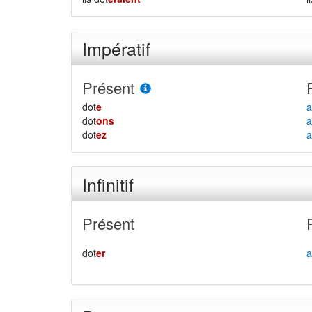
Impératif
Présent
dot
e
a
dot
ons
a
dot
ez
a
Infinitif
Présent
dot
er
a