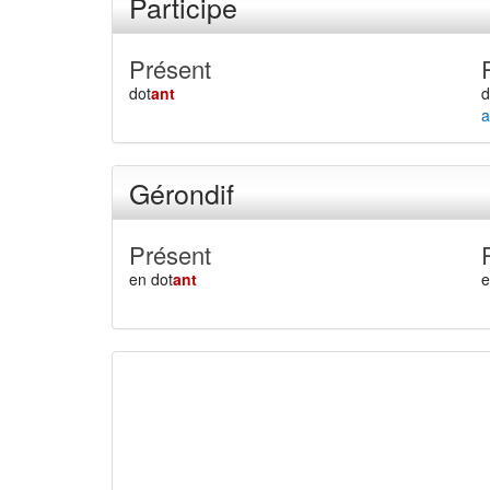
Participe
Présent
dot
ant
d
a
Gérondif
Présent
en dot
ant