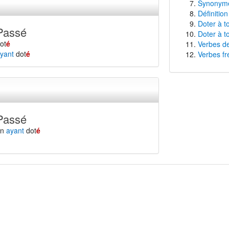
Synonyme
Définition
Doter à t
Passé
Doter à t
ot
é
Verbes de
yant
dot
é
Verbes fr
Passé
en
ayant
dot
é