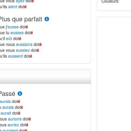
que vous
ayez
dot
é
Couleurs:
u'ils
aient
dot
é
Plus que parfait
ue j'
eusse
dot
é
ue tu
eusses
dot
é
u'il
eût
dot
é
que nous
eussions
dot
é
que vous
eussiez
dot
é
u'ils
eussent
dot
é
Passé
aurais
dot
é
tu
aurais
dot
é
l
aurait
dot
é
nous
aurions
dot
é
vous
auriez
dot
é
ls
auraient
dot
é