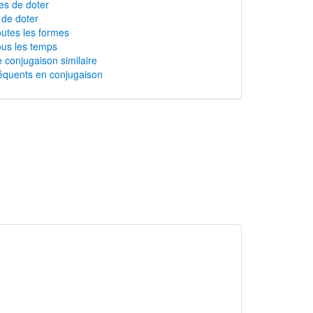
s de doter
 de doter
outes les formes
ous les temps
 conjugaison similaire
équents en conjugaison