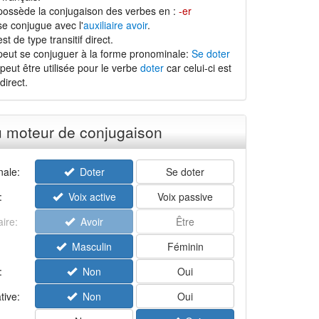
possède la conjugaison des verbes en :
-er
se conjugue avec l'
auxiliaire avoir
.
t de type transitif direct.
peut se conjuguer à la forme pronominale:
Se doter
peut être utilisée pour le verbe
doter
car celui-ci est
direct.
u moteur de conjugaison
ale:
Doter
Se doter
:
Voix active
Voix passive
aire:
Avoir
Être
Masculin
Féminin
:
Non
Oui
tive:
Non
Oui