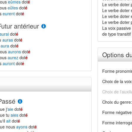
nous
eûmes
dot
é
Le verbe doter 
vous
eûtes
dot
é
Le verbe doter 
ls
eurent
dot
é
Le verbe doter es
Le verbe doter 
Futur antérieur
La voix passive 
aurai
dot
é
de type transitif 
tu
auras
dot
é
l
aura
dot
é
nous
aurons
dot
é
Options d
vous
aurez
dot
é
ls
auront
dot
é
Forme pronomin
Choix de la voix
Choix de l'auxili
Passé
Choix du genre:
ue j'
aie
dot
é
Forme négative
ue tu
aies
dot
é
u'il
ait
dot
é
Forme interroga
que nous
ayons
dot
é