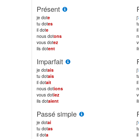
Présent
je dot
e
j'
tu dot
es
il dot
e
i
nous dot
ons
vous dot
ez
ils dot
ent
i
Imparfait
je dot
ais
j'
tu dot
ais
il dot
ait
i
nous dot
ions
vous dot
iez
ils dot
aient
i
Passé simple
je dot
ai
j'
tu dot
as
il dot
a
i