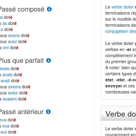
Le
verbe doter
e
Passé composé
terminaisons ré
ai
dot
é
sur le modèle 
tu
as
dot
é
terminaisons de
l
a
dot
é
conjugaison de
nous
avons
dot
é
vous
avez
dot
é
Le verbe doter 
ls
ont
dot
é
verbes en
-er
so
complètement ir
Plus que parfait
du premier grou
A noter: bien qu
avais
dot
é
certains types 
tu
avais
dot
é
eter
,
-eler
,
-é-c
l
avait
dot
é
envoyer
et ces 
nous
avions
dot
é
nombreuses vari
vous
aviez
dot
é
ls
avaient
dot
é
Passé antérieur
Verbe do
eus
dot
é
tu
eus
dot
é
Le verbe doter 
l
eut
dot
é
couramment en 