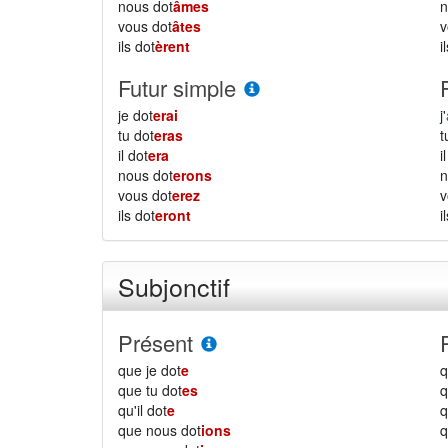
nous dot
âmes
vous dot
âtes
ils dot
èrent
i
Futur simple
je dot
erai
j'
tu dot
eras
il dot
era
i
nous dot
erons
vous dot
erez
ils dot
eront
i
Subjonctif
Présent
que je dot
e
q
que tu dot
es
q
qu'il dot
e
q
que nous dot
ions