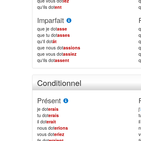
que vous dot
iez
qu'ils dot
ent
q
Imparfait
que je dot
asse
q
que tu dot
asses
q
qu'il dot
ât
q
que nous dot
assions
que vous dot
assiez
qu'ils dot
assent
q
Conditionnel
Présent
je dot
erais
j'
tu dot
erais
il dot
erait
i
nous dot
erions
vous dot
eriez
ils dot
eraient
i