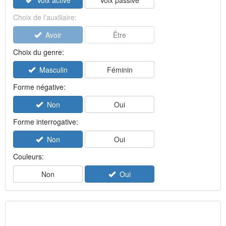
Voix active
Voix passive
Choix de l'auxiliaire:
Avoir
Être
Choix du genre:
Masculin
Féminin
Forme négative:
Non
Oui
Forme interrogative:
Non
Oui
Couleurs:
Non
Oui