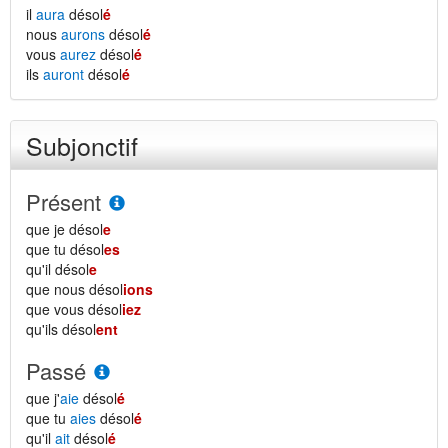
il
aura
désol
é
nous
aurons
désol
é
vous
aurez
désol
é
ils
auront
désol
é
Subjonctif
Présent
que je désol
e
que tu désol
es
qu'il désol
e
que nous désol
ions
que vous désol
iez
qu'ils désol
ent
Passé
que j'
aie
désol
é
que tu
aies
désol
é
qu'il
ait
désol
é