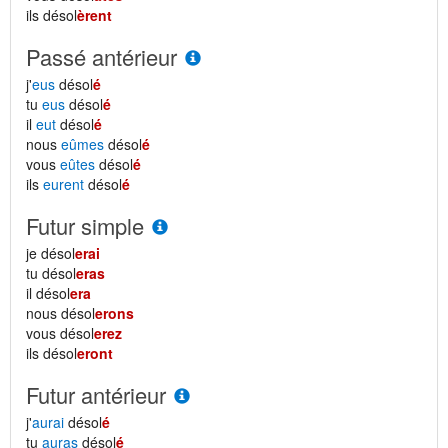
ils désol
èrent
Passé antérieur
j'
eus
désol
é
tu
eus
désol
é
il
eut
désol
é
nous
eûmes
désol
é
vous
eûtes
désol
é
ils
eurent
désol
é
Futur simple
je désol
erai
tu désol
eras
il désol
era
nous désol
erons
vous désol
erez
ils désol
eront
Futur antérieur
j'
aurai
désol
é
tu
auras
désol
é