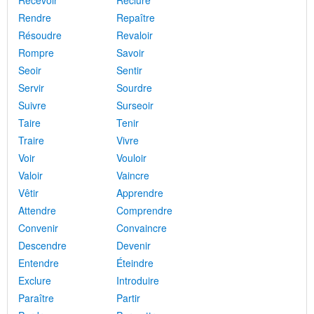
Recevoir
Reclure
Rendre
Repaître
Résoudre
Revaloir
Rompre
Savoir
Seoir
Sentir
Servir
Sourdre
Suivre
Surseoir
Taire
Tenir
Traire
Vivre
Voir
Vouloir
Valoir
Vaincre
Vêtir
Apprendre
Attendre
Comprendre
Convenir
Convaincre
Descendre
Devenir
Entendre
Éteindre
Exclure
Introduire
Paraître
Partir