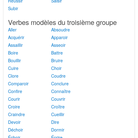
Réussir
Saisir
Subir
Verbes modèles du troisième groupe
Aller
Absoudre
Acquérir
Apparoir
Assaillir
Asseoir
Boire
Battre
Bouillir
Bruire
Cuire
Choir
Clore
Coudre
Comparoir
Conclure
Confire
Connaître
Courir
Couvrir
Croire
Croître
Craindre
Cueillir
Devoir
Dire
Déchoir
Dormir
Échoir
Écrire