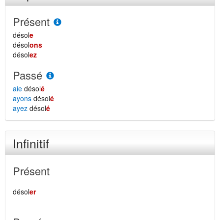
Présent
désol
e
désol
ons
désol
ez
Passé
aie
désol
é
ayons
désol
é
ayez
désol
é
Infinitif
Présent
désol
er