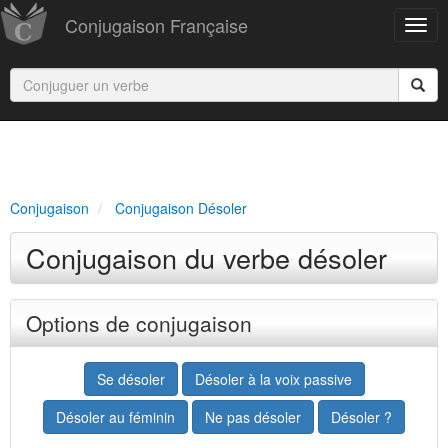
Conjugaison Française
Conjugaison
Conjugaison Désoler
Conjugaison du verbe désoler
Options de conjugaison
Se désoler
Désoler à la voix passive
Désoler au féminin
Ne pas désoler
Désoler ?