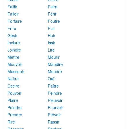
Faillir
Faire
Falloir
Férir
Forfaire
Foutre
Frire
Fuir
Gésir
Huir
Inclure
Issir
Joindre
Lire
Mettre
Mourir
Mouvoir
Maudire
Messeoir
Moudre
Naître
Ouïr
Occire
Paître
Pouvoir
Peindre
Plaire
Pleuvoir
Poindre
Pourvoir
Prendre
Prévoir
Rire
Rassir