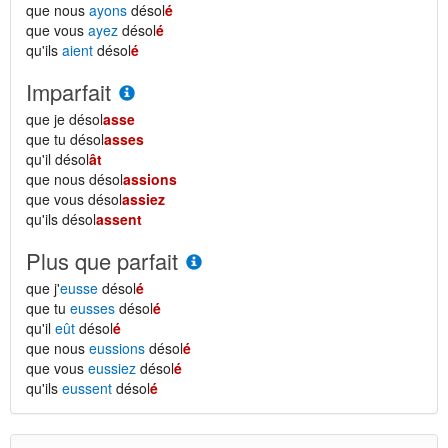
que nous
ayons
désol
é
que vous
ayez
désol
é
qu'ils
aient
désol
é
Imparfait
que je désol
asse
que tu désol
asses
qu'il désol
ât
que nous désol
assions
que vous désol
assiez
qu'ils désol
assent
Plus que parfait
que j'
eusse
désol
é
que tu
eusses
désol
é
qu'il
eût
désol
é
que nous
eussions
désol
é
que vous
eussiez
désol
é
qu'ils
eussent
désol
é