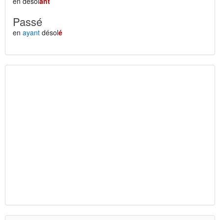
en désol
ant
Passé
en
ayant
désol
é