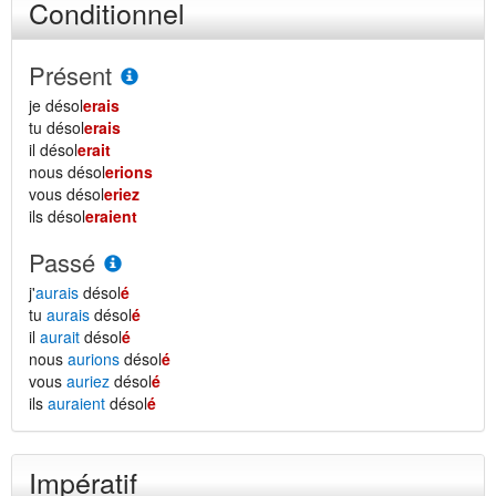
Conditionnel
Présent
je désol
erais
tu désol
erais
il désol
erait
nous désol
erions
vous désol
eriez
ils désol
eraient
Passé
j'
aurais
désol
é
tu
aurais
désol
é
il
aurait
désol
é
nous
aurions
désol
é
vous
auriez
désol
é
ils
auraient
désol
é
Impératif