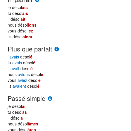
je désol
ais
tu désol
ais
il désol
ait
nous désol
ions
vous désol
iez
ils désol
aient
Plus que parfait
j'
avais
désol
é
tu
avais
désol
é
il
avait
désol
é
nous
avions
désol
é
vous
aviez
désol
é
ils
avaient
désol
é
Passé simple
je désol
ai
tu désol
as
il désol
a
nous désol
âmes
vous désol
âtes