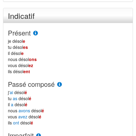
Indicatif
Présent
je désol
e
tu désol
es
il désol
e
nous désol
ons
vous désol
ez
ils désol
ent
Passé composé
j'
ai
désol
é
tu
as
désol
é
il
a
désol
é
nous
avons
désol
é
vous
avez
désol
é
ils
ont
désol
é
Imparfait