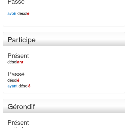
Passé
avoir
désol
é
Participe
Présent
désol
ant
Passé
désol
é
ayant
désol
é
Gérondif
Présent