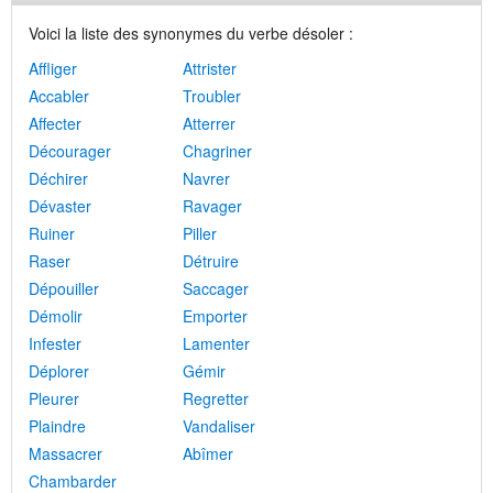
Voici la liste des synonymes du verbe désoler :
Affliger
Attrister
Accabler
Troubler
Affecter
Atterrer
Décourager
Chagriner
Déchirer
Navrer
Dévaster
Ravager
Ruiner
Piller
Raser
Détruire
Dépouiller
Saccager
Démolir
Emporter
Infester
Lamenter
Déplorer
Gémir
Pleurer
Regretter
Plaindre
Vandaliser
Massacrer
Abîmer
Chambarder