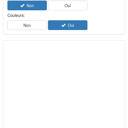
Non
Oui
Couleurs:
Non
Oui