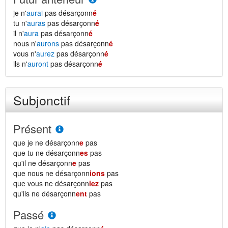
je n'
aurai
pas désarçonn
é
tu n'
auras
pas désarçonn
é
il n'
aura
pas désarçonn
é
nous n'
aurons
pas désarçonn
é
vous n'
aurez
pas désarçonn
é
ils n'
auront
pas désarçonn
é
Subjonctif
Présent
que je ne désarçonn
e
pas
que tu ne désarçonn
es
pas
qu'il ne désarçonn
e
pas
que nous ne désarçonn
ions
pas
que vous ne désarçonn
iez
pas
qu'ils ne désarçonn
ent
pas
Passé