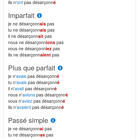
ils n'
ont
pas désarçonn
é
Imparfait
je ne désarçonn
ais
pas
tu ne désarçonn
ais
pas
il ne désarçonn
ait
pas
nous ne désarçonn
ions
pas
vous ne désarçonn
iez
pas
ils ne désarçonn
aient
pas
Plus que parfait
je n'
avais
pas désarçonn
é
tu n'
avais
pas désarçonn
é
il n'
avait
pas désarçonn
é
nous n'
avions
pas désarçonn
é
vous n'
aviez
pas désarçonn
é
ils n'
avaient
pas désarçonn
é
Passé simple
je ne désarçonn
ai
pas
tu ne désarçonn
as
pas