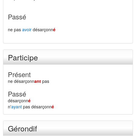
Passé
ne pas
avoir
désarçonn
é
Participe
Présent
ne désarçonn
ant
pas
Passé
désarçonn
é
n'
ayant
pas désarçonn
é
Gérondif