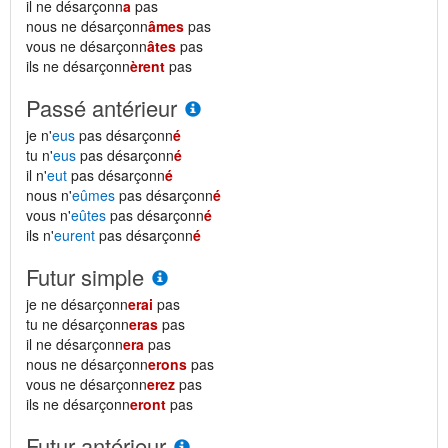
il ne désarçonn
a
pas
nous ne désarçonn
âmes
pas
vous ne désarçonn
âtes
pas
ils ne désarçonn
èrent
pas
Passé antérieur
je n'
eus
pas désarçonn
é
tu n'
eus
pas désarçonn
é
il n'
eut
pas désarçonn
é
nous n'
eûmes
pas désarçonn
é
vous n'
eûtes
pas désarçonn
é
ils n'
eurent
pas désarçonn
é
Futur simple
je ne désarçonn
erai
pas
tu ne désarçonn
eras
pas
il ne désarçonn
era
pas
nous ne désarçonn
erons
pas
vous ne désarçonn
erez
pas
ils ne désarçonn
eront
pas
Futur antérieur