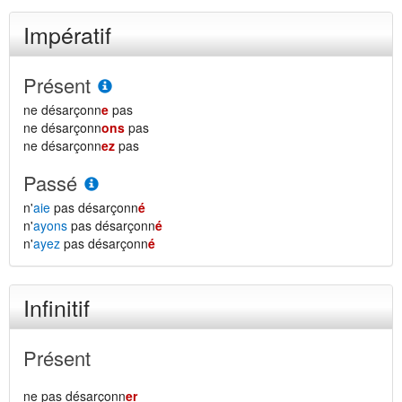
Impératif
Présent
ne désarçonn
e
pas
ne désarçonn
ons
pas
ne désarçonn
ez
pas
Passé
n'
aie
pas désarçonn
é
n'
ayons
pas désarçonn
é
n'
ayez
pas désarçonn
é
Infinitif
Présent
ne pas désarçonn
er