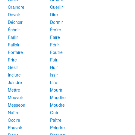
Craindre
Cueillir
Devoir
Dire
Déchoir
Dormir
Échoir
Écrire
Faillir
Faire
Falloir
Férir
Forfaire
Foutre
Frire
Fuir
Gésir
Huir
Inclure
Issir
Joindre
Lire
Mettre
Mourir
Mouvoir
Maudire
Messeoir
Moudre
Naître
Ouïr
Occire
Paître
Pouvoir
Peindre