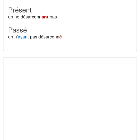
Présent
en ne désarçonn
ant
pas
Passé
en n'
ayant
pas désarçonn
é