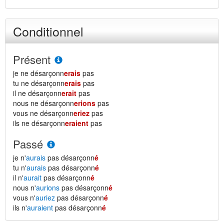
Conditionnel
Présent
je ne désarçonn
erais
pas
tu ne désarçonn
erais
pas
il ne désarçonn
erait
pas
nous ne désarçonn
erions
pas
vous ne désarçonn
eriez
pas
ils ne désarçonn
eraient
pas
Passé
je n'
aurais
pas désarçonn
é
tu n'
aurais
pas désarçonn
é
il n'
aurait
pas désarçonn
é
nous n'
aurions
pas désarçonn
é
vous n'
auriez
pas désarçonn
é
ils n'
auraient
pas désarçonn
é