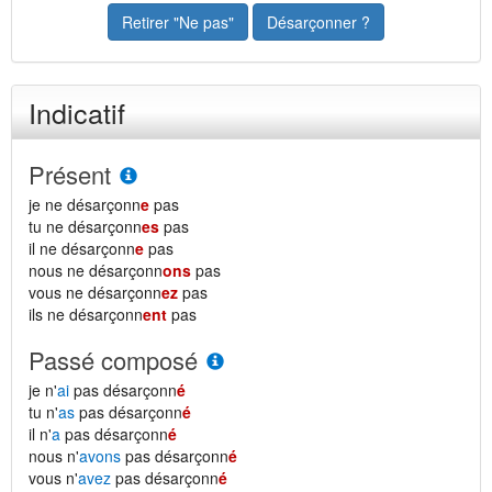
Retirer "Ne pas"
Désarçonner ?
Indicatif
Présent
je ne désarçonn
e
pas
tu ne désarçonn
es
pas
il ne désarçonn
e
pas
nous ne désarçonn
ons
pas
vous ne désarçonn
ez
pas
ils ne désarçonn
ent
pas
Passé composé
je n'
ai
pas désarçonn
é
tu n'
as
pas désarçonn
é
il n'
a
pas désarçonn
é
nous n'
avons
pas désarçonn
é
vous n'
avez
pas désarçonn
é