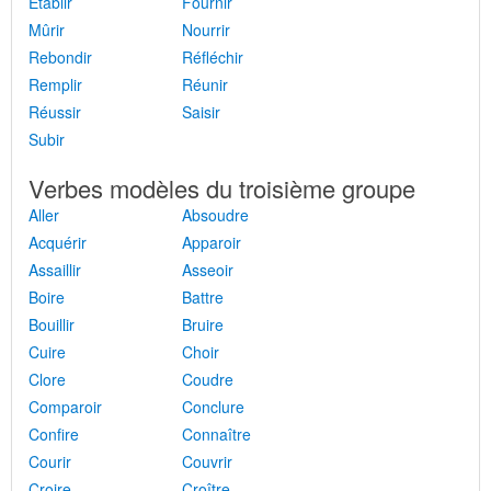
Établir
Fournir
Mûrir
Nourrir
Rebondir
Réfléchir
Remplir
Réunir
Réussir
Saisir
Subir
Verbes modèles du troisième groupe
Aller
Absoudre
Acquérir
Apparoir
Assaillir
Asseoir
Boire
Battre
Bouillir
Bruire
Cuire
Choir
Clore
Coudre
Comparoir
Conclure
Confire
Connaître
Courir
Couvrir
Croire
Croître