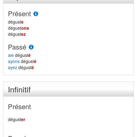
Présent
dégust
e
dégust
ons
dégust
ez
Passé
aie
dégust
é
ayons
dégust
é
ayez
dégust
é
Infinitif
Présent
dégust
er