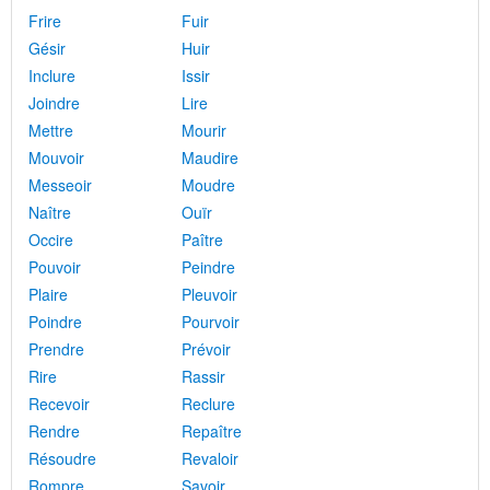
Frire
Fuir
Gésir
Huir
Inclure
Issir
Joindre
Lire
Mettre
Mourir
Mouvoir
Maudire
Messeoir
Moudre
Naître
Ouïr
Occire
Paître
Pouvoir
Peindre
Plaire
Pleuvoir
Poindre
Pourvoir
Prendre
Prévoir
Rire
Rassir
Recevoir
Reclure
Rendre
Repaître
Résoudre
Revaloir
Rompre
Savoir