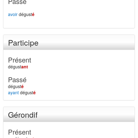
Passé
avoir
dégust
é
Participe
Présent
dégust
ant
Passé
dégust
é
ayant
dégust
é
Gérondif
Présent