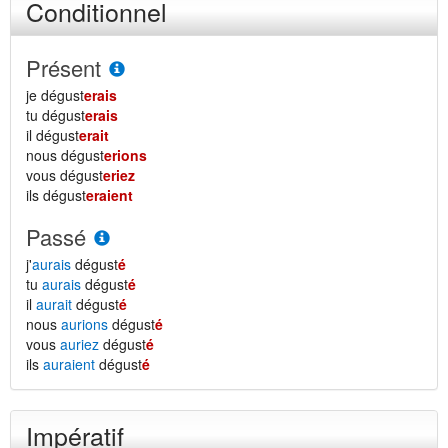
Conditionnel
Présent
je dégust
erais
tu dégust
erais
il dégust
erait
nous dégust
erions
vous dégust
eriez
ils dégust
eraient
Passé
j'
aurais
dégust
é
tu
aurais
dégust
é
il
aurait
dégust
é
nous
aurions
dégust
é
vous
auriez
dégust
é
ils
auraient
dégust
é
Impératif