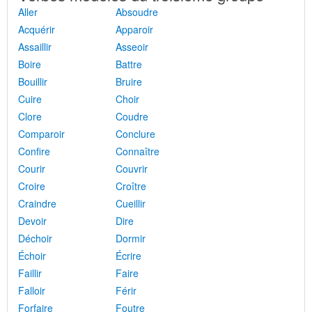
Aller
Absoudre
Acquérir
Apparoir
Assaillir
Asseoir
Boire
Battre
Bouillir
Bruire
Cuire
Choir
Clore
Coudre
Comparoir
Conclure
Confire
Connaître
Courir
Couvrir
Croire
Croître
Craindre
Cueillir
Devoir
Dire
Déchoir
Dormir
Échoir
Écrire
Faillir
Faire
Falloir
Férir
Forfaire
Foutre