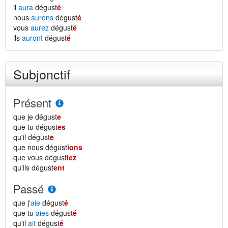
il
aura
dégust
é
nous
aurons
dégust
é
vous
aurez
dégust
é
ils
auront
dégust
é
Subjonctif
Présent
que je dégust
e
que tu dégust
es
qu'il dégust
e
que nous dégust
ions
que vous dégust
iez
qu'ils dégust
ent
Passé
que j'
aie
dégust
é
que tu
aies
dégust
é
qu'il
ait
dégust
é