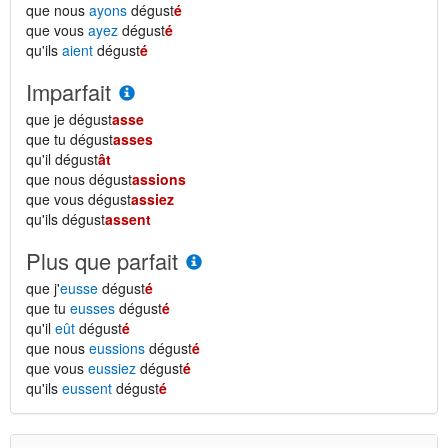
que nous
ayons
dégust
é
que vous
ayez
dégust
é
qu'ils
aient
dégust
é
Imparfait
que je dégust
asse
que tu dégust
asses
qu'il dégust
ât
que nous dégust
assions
que vous dégust
assiez
qu'ils dégust
assent
Plus que parfait
que j'
eusse
dégust
é
que tu
eusses
dégust
é
qu'il
eût
dégust
é
que nous
eussions
dégust
é
que vous
eussiez
dégust
é
qu'ils
eussent
dégust
é