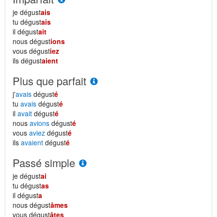
je dégust
ais
tu dégust
ais
il dégust
ait
nous dégust
ions
vous dégust
iez
ils dégust
aient
Plus que parfait
j'
avais
dégust
é
tu
avais
dégust
é
il
avait
dégust
é
nous
avions
dégust
é
vous
aviez
dégust
é
ils
avaient
dégust
é
Passé simple
je dégust
ai
tu dégust
as
il dégust
a
nous dégust
âmes
vous dégust
âtes