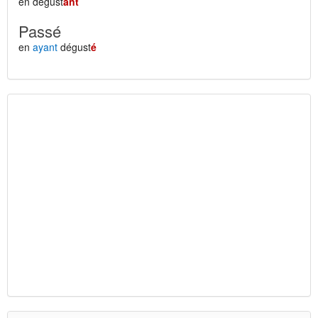
en dégust
ant
Passé
en
ayant
dégust
é