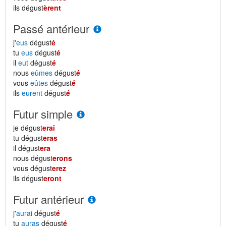
ils dégust
èrent
Passé antérieur
j'
eus
dégust
é
tu
eus
dégust
é
il
eut
dégust
é
nous
eûmes
dégust
é
vous
eûtes
dégust
é
ils
eurent
dégust
é
Futur simple
je dégust
erai
tu dégust
eras
il dégust
era
nous dégust
erons
vous dégust
erez
ils dégust
eront
Futur antérieur
j'
aurai
dégust
é
tu
auras
dégust
é