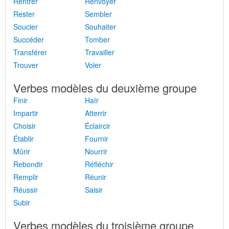
Rentrer
Renvoyer
Rester
Sembler
Soucier
Souhaiter
Succéder
Tomber
Transférer
Travailler
Trouver
Voler
Verbes modèles du deuxième groupe
Finir
Haïr
Impartir
Atterrir
Choisir
Éclaircir
Établir
Fournir
Mûrir
Nourrir
Rebondir
Réfléchir
Remplir
Réunir
Réussir
Saisir
Subir
Verbes modèles du troisième groupe