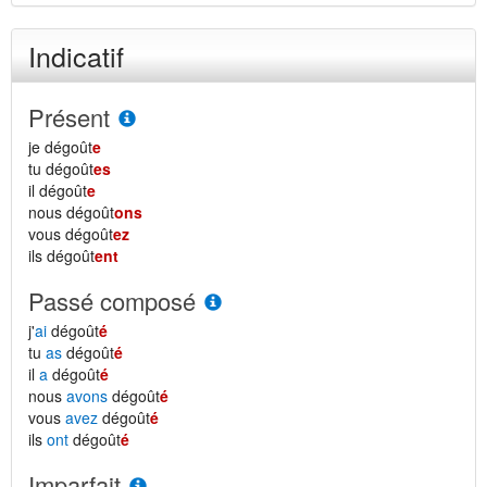
Indicatif
Présent
je dégoût
e
tu dégoût
es
il dégoût
e
nous dégoût
ons
vous dégoût
ez
ils dégoût
ent
Passé composé
j'
ai
dégoût
é
tu
as
dégoût
é
il
a
dégoût
é
nous
avons
dégoût
é
vous
avez
dégoût
é
ils
ont
dégoût
é
Imparfait