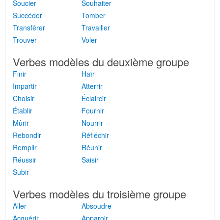
Soucier
Souhaiter
Succéder
Tomber
Transférer
Travailler
Trouver
Voler
Verbes modèles du deuxième groupe
Finir
Haïr
Impartir
Atterrir
Choisir
Éclaircir
Établir
Fournir
Mûrir
Nourrir
Rebondir
Réfléchir
Remplir
Réunir
Réussir
Saisir
Subir
Verbes modèles du troisième groupe
Aller
Absoudre
Acquérir
Apparoir