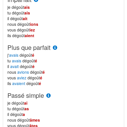
je dégoût
ais
tu dégoût
ais
il dégoût
ait
nous dégoût
ions
vous dégoût
iez
ils dégoût
aient
Plus que parfait
j'
avais
dégoût
é
tu
avais
dégoût
é
il
avait
dégoût
é
nous
avions
dégoût
é
vous
aviez
dégoût
é
ils
avaient
dégoût
é
Passé simple
je dégoût
ai
tu dégoût
as
il dégoût
a
nous dégoût
âmes
vous dégoût
âtes