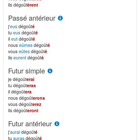
ils dégoût
èrent
Passé antérieur
j'
eus
dégoût
é
tu
eus
dégoût
é
il
eut
dégoût
é
nous
eûmes
dégoût
é
vous
eûtes
dégoût
é
ils
eurent
dégoût
é
Futur simple
je dégoût
erai
tu dégoût
eras
il dégoût
era
nous dégoût
erons
vous dégoût
erez
ils dégoût
eront
Futur antérieur
j'
aurai
dégoût
é
tu
auras
dégoût
é