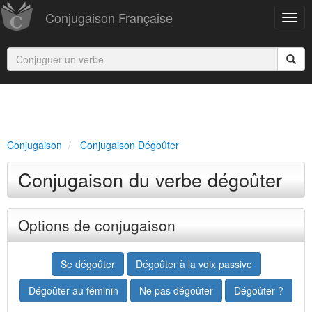
Conjugaison Française
Conjugaison
Conjugaison Dégoûter
Conjugaison du verbe dégoûter
Options de conjugaison
Se dégoûter
Dégoûter à la voix passive
Dégoûter au féminin
Ne pas dégoûter
Dégoûter ?