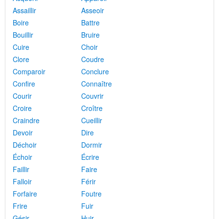
Assaillir
Asseoir
Boire
Battre
Bouillir
Bruire
Cuire
Choir
Clore
Coudre
Comparoir
Conclure
Confire
Connaître
Courir
Couvrir
Croire
Croître
Craindre
Cueillir
Devoir
Dire
Déchoir
Dormir
Échoir
Écrire
Faillir
Faire
Falloir
Férir
Forfaire
Foutre
Frire
Fuir
Gésir
Huir