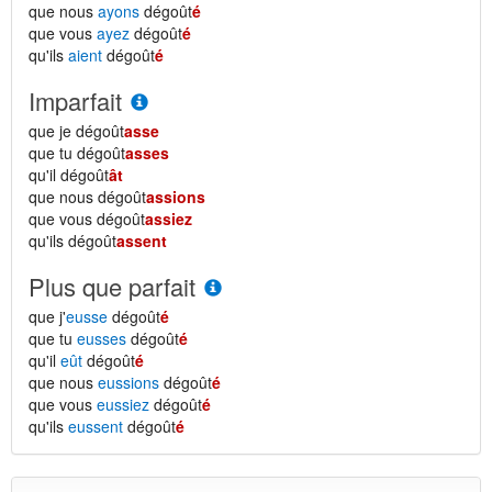
que nous
ayons
dégoût
é
que vous
ayez
dégoût
é
qu'ils
aient
dégoût
é
Imparfait
que je dégoût
asse
que tu dégoût
asses
qu'il dégoût
ât
que nous dégoût
assions
que vous dégoût
assiez
qu'ils dégoût
assent
Plus que parfait
que j'
eusse
dégoût
é
que tu
eusses
dégoût
é
qu'il
eût
dégoût
é
que nous
eussions
dégoût
é
que vous
eussiez
dégoût
é
qu'ils
eussent
dégoût
é