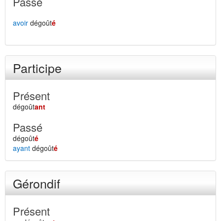
Passé
avoir
dégoût
é
Participe
Présent
dégoût
ant
Passé
dégoût
é
ayant
dégoût
é
Gérondif
Présent