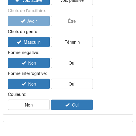
Voix active
Voix passive
Choix de l'auxiliaire:
Avoir
Être
Choix du genre:
Masculin
Féminin
Forme négative:
Non
Oui
Forme interrogative:
Non
Oui
Couleurs:
Non
Oui