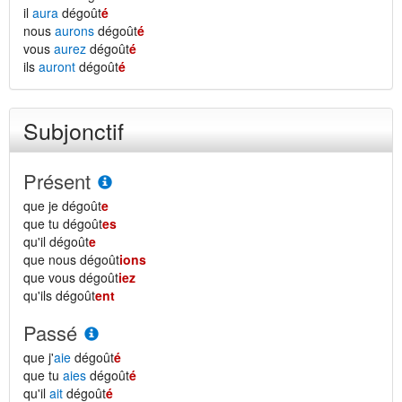
il
aura
dégoût
é
nous
aurons
dégoût
é
vous
aurez
dégoût
é
ils
auront
dégoût
é
Subjonctif
Présent
que je dégoût
e
que tu dégoût
es
qu'il dégoût
e
que nous dégoût
ions
que vous dégoût
iez
qu'ils dégoût
ent
Passé
que j'
aie
dégoût
é
que tu
aies
dégoût
é
qu'il
ait
dégoût
é