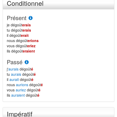
Conditionnel
Présent
je dégoût
erais
tu dégoût
erais
il dégoût
erait
nous dégoût
erions
vous dégoût
eriez
ils dégoût
eraient
Passé
j'
aurais
dégoût
é
tu
aurais
dégoût
é
il
aurait
dégoût
é
nous
aurions
dégoût
é
vous
auriez
dégoût
é
ils
auraient
dégoût
é
Impératif