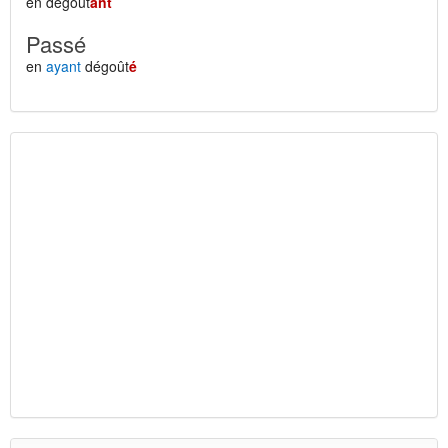
en dégoût
ant
Passé
en
ayant
dégoût
é