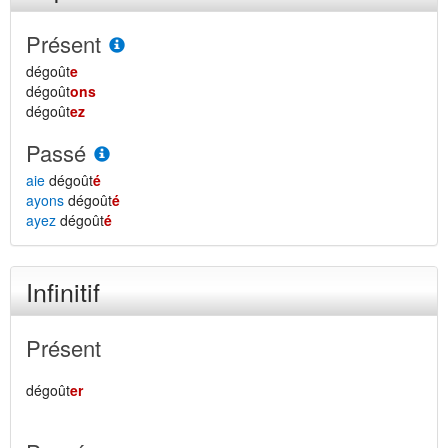
Présent
dégoût
e
dégoût
ons
dégoût
ez
Passé
aie
dégoût
é
ayons
dégoût
é
ayez
dégoût
é
Infinitif
Présent
dégoût
er