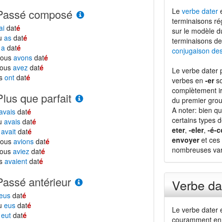
Le
verbe dater
e
Passé composé
terminaisons ré
ai
dat
é
sur le modèle 
tu
as
dat
é
terminaisons de
l
a
dat
é
conjugaison de
nous
avons
dat
é
vous
avez
dat
é
Le verbe dater 
ls
ont
dat
é
verbes en
-er
so
complètement ir
Plus que parfait
du premier grou
A noter: bien qu
avais
dat
é
certains types 
tu
avais
dat
é
eter
,
-eler
,
-é-c
l
avait
dat
é
envoyer
et ces 
nous
avions
dat
é
nombreuses vari
vous
aviez
dat
é
ls
avaient
dat
é
Passé antérieur
Verbe da
eus
dat
é
tu
eus
dat
é
Le verbe dater 
l
eut
dat
é
couramment en 