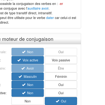
possède la conjugaison des verbes en :
-er
se conjugue avec l'
auxiliaire avoir
.
t de type transitif direct, intransitif.
peut être utilisée pour le verbe
dater
car celui-ci est
direct.
u moteur de conjugaison
ale:
Non
Oui
:
Voix active
Voix passive
aire:
Avoir
Être
Masculin
Féminin
:
Non
Oui
tive:
Non
Oui
Non
Oui