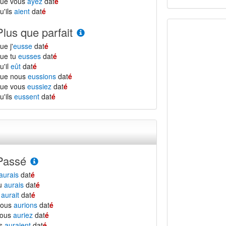
que vous
ayez
dat
é
u'ils
aient
dat
é
Plus que parfait
ue j'
eusse
dat
é
ue tu
eusses
dat
é
u'il
eût
dat
é
que nous
eussions
dat
é
que vous
eussiez
dat
é
u'ils
eussent
dat
é
Passé
aurais
dat
é
tu
aurais
dat
é
l
aurait
dat
é
nous
aurions
dat
é
vous
auriez
dat
é
ls
auraient
dat
é