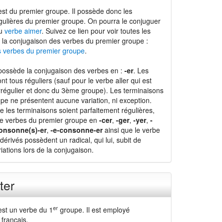
st du premier groupe. Il possède donc les
gulières du premier groupe. On pourra le conjuguer
du
verbe aimer
. Suivez ce lien pour voir toutes les
 la conjugaison des verbes du premier groupe :
s verbes du premier groupe
.
possède la conjugaison des verbes en :
-er
. Les
nt tous réguliers (sauf pour le verbe aller qui est
régulier et donc du 3ème groupe). Les terminaisons
pe ne présentent aucune variation, ni exception.
e les terminaisons soient parfaitement régulières,
de verbes du premier groupe en
-cer
,
-ger
,
-yer
,
-
onsonne(s)-er
,
-e-consonne-er
ainsi que le verbe
dérivés possèdent un radical, qui lui, subit de
ations lors de la conjugaison.
ter
er
est un verbe du 1
groupe. Il est employé
français.