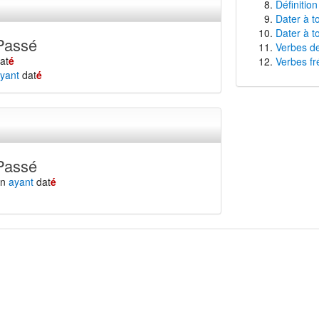
Définition
Dater à t
Dater à t
Passé
Verbes de
at
é
Verbes fr
yant
dat
é
Passé
en
ayant
dat
é