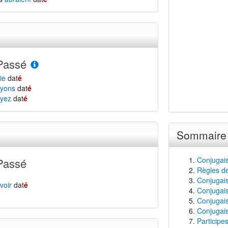
Passé
ie
dat
é
yons
dat
é
yez
dat
é
Sommaire
Conjugais
Passé
Règles de
Conjugaiso
voir
dat
é
Conjugais
Conjugais
Conjugais
Participe