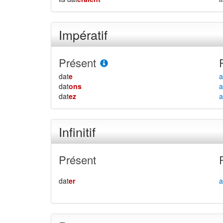
Impératif
Présent
dat
e
a
dat
ons
a
dat
ez
a
Infinitif
Présent
dat
er
a