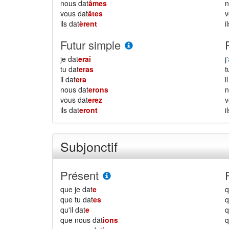
nous dat
âmes
vous dat
âtes
ils dat
èrent
i
Futur simple
je dat
erai
j'
tu dat
eras
il dat
era
i
nous dat
erons
vous dat
erez
ils dat
eront
i
Subjonctif
Présent
que je dat
e
q
que tu dat
es
q
qu'il dat
e
q
que nous dat
ions