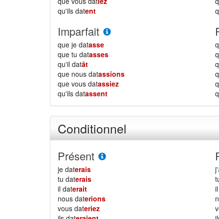
que vous dat
iez
qu'ils dat
ent
q
Imparfait
que je dat
asse
q
que tu dat
asses
q
qu'il dat
ât
q
que nous dat
assions
que vous dat
assiez
qu'ils dat
assent
q
Conditionnel
Présent
je dat
erais
j'
tu dat
erais
il dat
erait
i
nous dat
erions
vous dat
eriez
ils dat
eraient
i