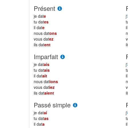
Présent
je dat
e
j'
tu dat
es
il dat
e
i
nous dat
ons
vous dat
ez
ils dat
ent
i
Imparfait
je dat
ais
j'
tu dat
ais
il dat
ait
i
nous dat
ions
vous dat
iez
ils dat
aient
i
Passé simple
je dat
ai
j'
tu dat
as
il dat
a
i