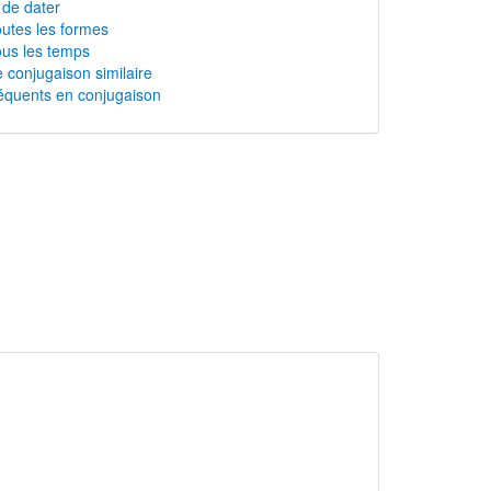
 de dater
outes les formes
ous les temps
 conjugaison similaire
équents en conjugaison