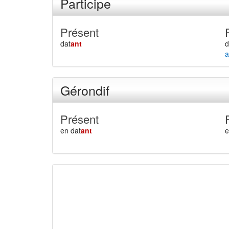
Participe
Présent
dat
ant
d
a
Gérondif
Présent
en dat
ant