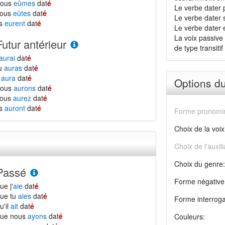
nous
eûmes
dat
é
Le verbe dater 
vous
eûtes
dat
é
Le verbe dater 
ls
eurent
dat
é
Le verbe dater es
La voix passive 
Futur antérieur
de type transitif 
aurai
dat
é
tu
auras
dat
é
l
aura
dat
é
Options d
nous
aurons
dat
é
vous
aurez
dat
é
ls
auront
dat
é
Forme pronomin
Choix de la voix
Choix de l'auxili
Choix du genre:
Passé
Forme négative
ue j'
aie
dat
é
ue tu
aies
dat
é
Forme interroga
u'il
ait
dat
é
que nous
ayons
dat
é
Couleurs: