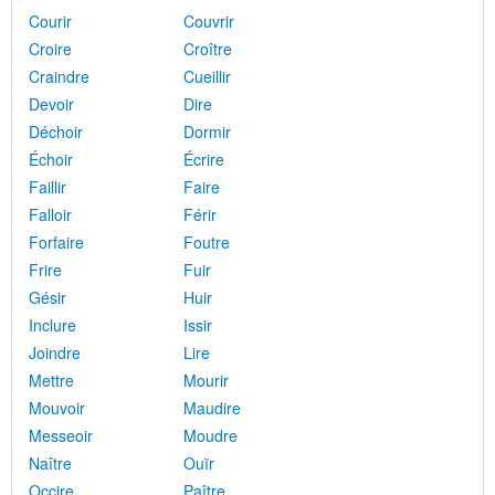
Courir
Couvrir
Croire
Croître
Craindre
Cueillir
Devoir
Dire
Déchoir
Dormir
Échoir
Écrire
Faillir
Faire
Falloir
Férir
Forfaire
Foutre
Frire
Fuir
Gésir
Huir
Inclure
Issir
Joindre
Lire
Mettre
Mourir
Mouvoir
Maudire
Messeoir
Moudre
Naître
Ouïr
Occire
Paître