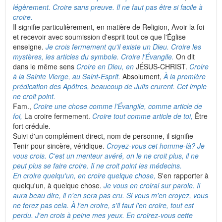
légèrement. Croire sans preuve. Il ne faut pas être si facile à
croire.
Il signifie particulièrement, en matière de Religion, Avoir la foi
et recevoir avec soumission d'esprit tout ce que l'Église
enseigne.
Je crois fermement qu'il existe un Dieu. Croire
les
mystères, les articles du symbole. Croire l'Évangile.
On dit
dans le même sens
Croire en Dieu, en
JÉSUS-CHRIST.
Croire
à la Sainte Vierge, au Saint-Esprit.
Absolument,
À la première
prédication des Apôtres, beaucoup de Juifs crurent. Cet impie
ne croit point.
Fam.,
Croire une chose comme l'Évangile, comme article de
foi,
La croire fermement.
Croire tout comme article de toi,
Être
fort crédule.
Suivi d'un complément direct, nom de personne, il signifie
Tenir pour sincère, véridique.
Croyez-vous cet homme-là? Je
vous crois. C'est un menteur avéré, on le ne croit plus, il ne
peut plus se faire croire. Il ne croit point les médecins.
En croire quelqu'un, en croire quelque chose,
S'en rapporter à
quelqu'un, à quelque chose.
Je vous en croirai sur parole. Il
aura beau dire, il n'en sera pas cru. Si vous m'en croyez, vous
ne ferez pas cela. À l'en croire, s'il faut l'en croire, tout est
perdu. J'en crois à peine mes yeux. En croirez-vous cette