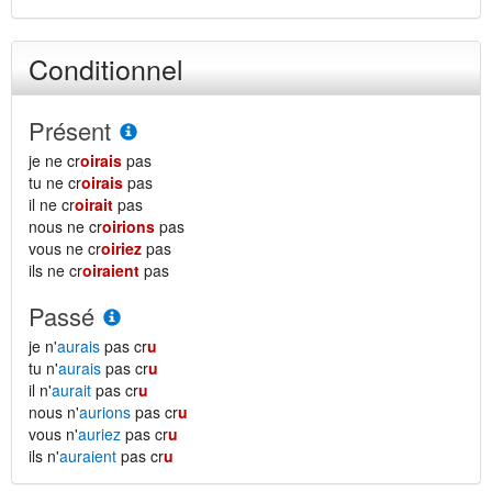
Conditionnel
Présent
je ne cr
oirais
pas
tu ne cr
oirais
pas
il ne cr
oirait
pas
nous ne cr
oirions
pas
vous ne cr
oiriez
pas
ils ne cr
oiraient
pas
Passé
je n'
aurais
pas cr
u
tu n'
aurais
pas cr
u
il n'
aurait
pas cr
u
nous n'
aurions
pas cr
u
vous n'
auriez
pas cr
u
ils n'
auraient
pas cr
u