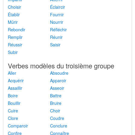
Choisir
Éclaircir
Établir
Fournir
Mûrir
Nourrir
Rebondir
Réfléchir
Remplir
Réunir
Réussir
Saisir
Subir
Verbes modèles du troisième groupe
Aller
Absoudre
Acquérir
Apparoir
Assaillir
Asseoir
Boire
Battre
Bouillir
Bruire
Cuire
Choir
Clore
Coudre
Comparoir
Conclure
Confire
Connaître