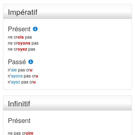
Impératif
Présent
ne cr
ois
pas
ne cr
oyons
pas
ne cr
oyez
pas
Passé
n'
aie
pas cr
u
n'
ayons
pas cr
u
n'
ayez
pas cr
u
Infinitif
Présent
ne pas cr
oire