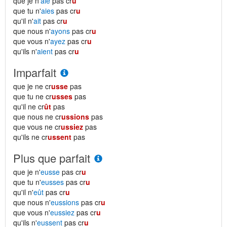
que je n'
aie
pas cr
u
que tu n'
aies
pas cr
u
qu'il n'
ait
pas cr
u
que nous n'
ayons
pas cr
u
que vous n'
ayez
pas cr
u
qu'ils n'
aient
pas cr
u
Imparfait
que je ne cr
usse
pas
que tu ne cr
usses
pas
qu'il ne cr
ût
pas
que nous ne cr
ussions
pas
que vous ne cr
ussiez
pas
qu'ils ne cr
ussent
pas
Plus que parfait
que je n'
eusse
pas cr
u
que tu n'
eusses
pas cr
u
qu'il n'
eût
pas cr
u
que nous n'
eussions
pas cr
u
que vous n'
eussiez
pas cr
u
qu'ils n'
eussent
pas cr
u