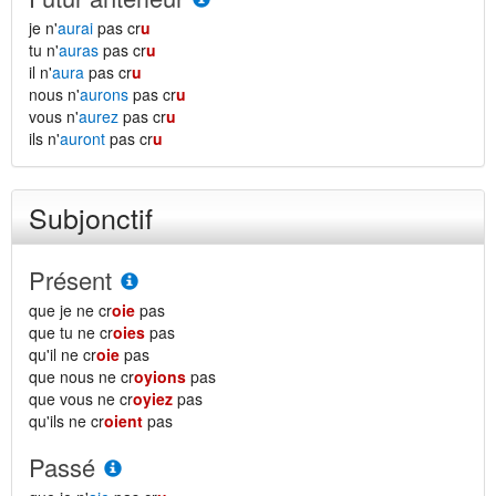
je n'
aurai
pas cr
u
tu n'
auras
pas cr
u
il n'
aura
pas cr
u
nous n'
aurons
pas cr
u
vous n'
aurez
pas cr
u
ils n'
auront
pas cr
u
Subjonctif
Présent
que je ne cr
oie
pas
que tu ne cr
oies
pas
qu'il ne cr
oie
pas
que nous ne cr
oyions
pas
que vous ne cr
oyiez
pas
qu'ils ne cr
oient
pas
Passé