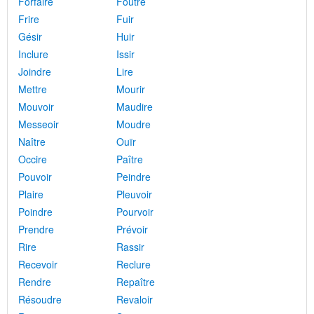
Forfaire
Foutre
Frire
Fuir
Gésir
Huir
Inclure
Issir
Joindre
Lire
Mettre
Mourir
Mouvoir
Maudire
Messeoir
Moudre
Naître
Ouïr
Occire
Paître
Pouvoir
Peindre
Plaire
Pleuvoir
Poindre
Pourvoir
Prendre
Prévoir
Rire
Rassir
Recevoir
Reclure
Rendre
Repaître
Résoudre
Revaloir