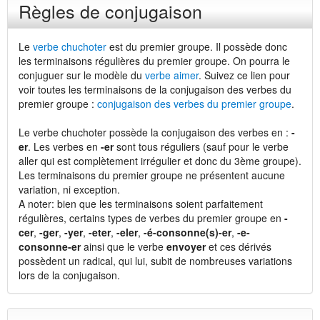
Règles de conjugaison
Le
verbe chuchoter
est du premier groupe. Il possède donc
les terminaisons régulières du premier groupe. On pourra le
conjuguer sur le modèle du
verbe aimer
. Suivez ce lien pour
voir toutes les terminaisons de la conjugaison des verbes du
premier groupe :
conjugaison des verbes du premier groupe
.
Le verbe chuchoter possède la conjugaison des verbes en :
-
er
. Les verbes en
-er
sont tous réguliers (sauf pour le verbe
aller qui est complètement irrégulier et donc du 3ème groupe).
Les terminaisons du premier groupe ne présentent aucune
variation, ni exception.
A noter: bien que les terminaisons soient parfaitement
régulières, certains types de verbes du premier groupe en
-
cer
,
-ger
,
-yer
,
-eter
,
-eler
,
-é-consonne(s)-er
,
-e-
consonne-er
ainsi que le verbe
envoyer
et ces dérivés
possèdent un radical, qui lui, subit de nombreuses variations
lors de la conjugaison.