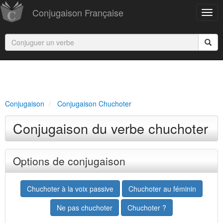
Conjugaison Française
Conjugaison
Conjugaison Chuchoter
Conjugaison du verbe chuchoter
Options de conjugaison
Chuchoter à la voix passive
Chuchoter au féminin
Ne pas chuchoter
Chuchoter ?