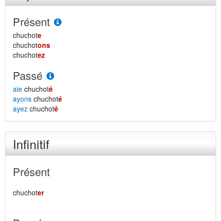
Présent
chuchot
e
chuchot
ons
chuchot
ez
Passé
aie
chuchot
é
ayons
chuchot
é
ayez
chuchot
é
Infinitif
Présent
chuchot
er