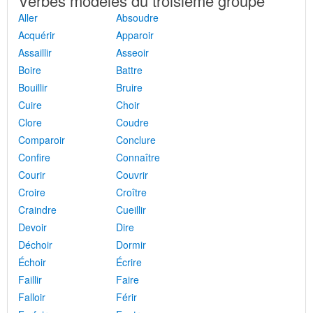
Verbes modèles du troisième groupe
Aller
Absoudre
Acquérir
Apparoir
Assaillir
Asseoir
Boire
Battre
Bouillir
Bruire
Cuire
Choir
Clore
Coudre
Comparoir
Conclure
Confire
Connaître
Courir
Couvrir
Croire
Croître
Craindre
Cueillir
Devoir
Dire
Déchoir
Dormir
Échoir
Écrire
Faillir
Faire
Falloir
Férir