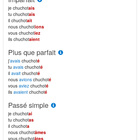
je chuchot
ais
tu chuchot
ais
il chuchot
ait
nous chuchot
ions
vous chuchot
iez
ils chuchot
aient
Plus que parfait
j'
avais
chuchot
é
tu
avais
chuchot
é
il
avait
chuchot
é
nous
avions
chuchot
é
vous
aviez
chuchot
é
ils
avaient
chuchot
é
Passé simple
je chuchot
ai
tu chuchot
as
il chuchot
a
nous chuchot
âmes
vous chuchot
âtes