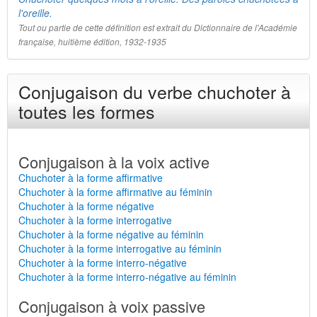
l'oreille.
Tout ou partie de cette définition est extrait du Dictionnaire de l'Académie
française, huitième édition, 1932-1935
Conjugaison du verbe chuchoter à
toutes les formes
Conjugaison à la voix active
Chuchoter à la forme affirmative
Chuchoter à la forme affirmative au féminin
Chuchoter à la forme négative
Chuchoter à la forme interrogative
Chuchoter à la forme négative au féminin
Chuchoter à la forme interrogative au féminin
Chuchoter à la forme interro-négative
Chuchoter à la forme interro-négative au féminin
Conjugaison à voix passive