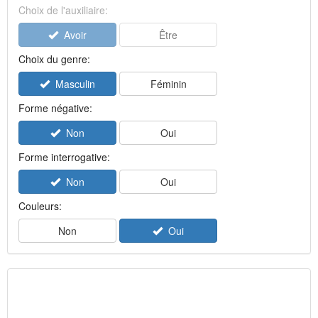
Choix de l'auxiliaire:
Avoir
Être
Choix du genre:
Masculin
Féminin
Forme négative:
Non
Oui
Forme interrogative:
Non
Oui
Couleurs:
Non
Oui