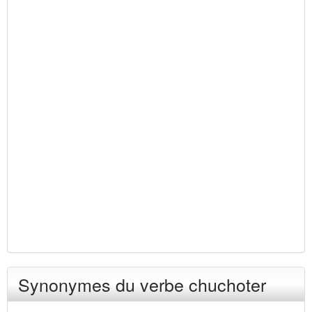
Synonymes du verbe chuchoter