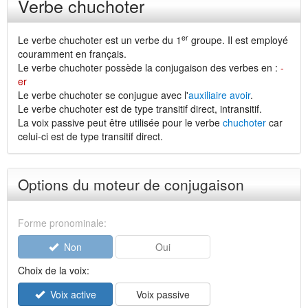
Verbe chuchoter
er
Le verbe chuchoter est un verbe du 1
groupe. Il est employé
couramment en français.
Le verbe chuchoter possède la conjugaison des verbes en :
-
er
Le verbe chuchoter se conjugue avec l'
auxiliaire avoir
.
Le verbe chuchoter est de type transitif direct, intransitif.
La voix passive peut être utilisée pour le verbe
chuchoter
car
celui-ci est de type transitif direct.
Options du moteur de conjugaison
Forme pronominale:
Non
Oui
Choix de la voix:
Voix active
Voix passive