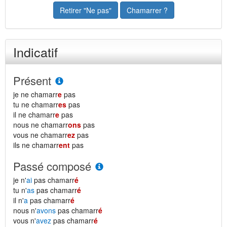
Retirer "Ne pas"
Chamarrer ?
Indicatif
Présent
je ne chamarr
e
pas
tu ne chamarr
es
pas
il ne chamarr
e
pas
nous ne chamarr
ons
pas
vous ne chamarr
ez
pas
ils ne chamarr
ent
pas
Passé composé
je n'
ai
pas chamarr
é
tu n'
as
pas chamarr
é
il n'
a
pas chamarr
é
nous n'
avons
pas chamarr
é
vous n'
avez
pas chamarr
é