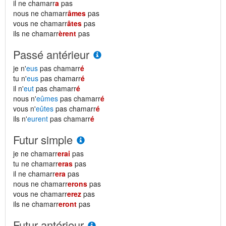
il ne chamarr
a
pas
nous ne chamarr
âmes
pas
vous ne chamarr
âtes
pas
ils ne chamarr
èrent
pas
Passé antérieur
je n'
eus
pas chamarr
é
tu n'
eus
pas chamarr
é
il n'
eut
pas chamarr
é
nous n'
eûmes
pas chamarr
é
vous n'
eûtes
pas chamarr
é
ils n'
eurent
pas chamarr
é
Futur simple
je ne chamarr
erai
pas
tu ne chamarr
eras
pas
il ne chamarr
era
pas
nous ne chamarr
erons
pas
vous ne chamarr
erez
pas
ils ne chamarr
eront
pas
Futur antérieur