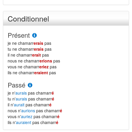
Conditionnel
Présent
je ne chamarr
erais
pas
tu ne chamarr
erais
pas
il ne chamarr
erait
pas
nous ne chamarr
erions
pas
vous ne chamarr
eriez
pas
ils ne chamarr
eraient
pas
Passé
je n'
aurais
pas chamarr
é
tu n'
aurais
pas chamarr
é
il n'
aurait
pas chamarr
é
nous n'
aurions
pas chamarr
é
vous n'
auriez
pas chamarr
é
ils n'
auraient
pas chamarr
é