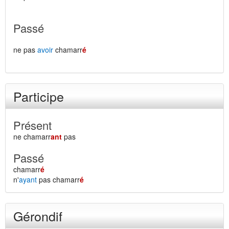
Passé
ne pas
avoir
chamarr
é
Participe
Présent
ne chamarr
ant
pas
Passé
chamarr
é
n'
ayant
pas chamarr
é
Gérondif