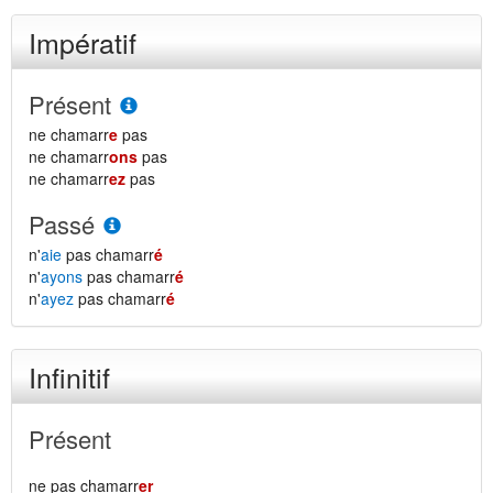
Impératif
Présent
ne chamarr
e
pas
ne chamarr
ons
pas
ne chamarr
ez
pas
Passé
n'
aie
pas chamarr
é
n'
ayons
pas chamarr
é
n'
ayez
pas chamarr
é
Infinitif
Présent
ne pas chamarr
er