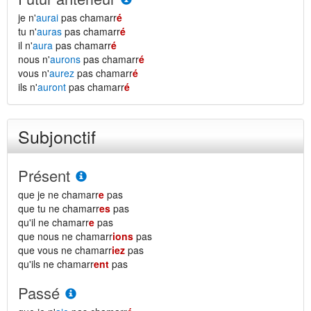
je n'
aurai
pas chamarr
é
tu n'
auras
pas chamarr
é
il n'
aura
pas chamarr
é
nous n'
aurons
pas chamarr
é
vous n'
aurez
pas chamarr
é
ils n'
auront
pas chamarr
é
Subjonctif
Présent
que je ne chamarr
e
pas
que tu ne chamarr
es
pas
qu'il ne chamarr
e
pas
que nous ne chamarr
ions
pas
que vous ne chamarr
iez
pas
qu'ils ne chamarr
ent
pas
Passé