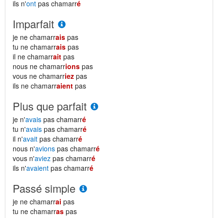
ils n'
ont
pas chamarr
é
Imparfait
je ne chamarr
ais
pas
tu ne chamarr
ais
pas
il ne chamarr
ait
pas
nous ne chamarr
ions
pas
vous ne chamarr
iez
pas
ils ne chamarr
aient
pas
Plus que parfait
je n'
avais
pas chamarr
é
tu n'
avais
pas chamarr
é
il n'
avait
pas chamarr
é
nous n'
avions
pas chamarr
é
vous n'
aviez
pas chamarr
é
ils n'
avaient
pas chamarr
é
Passé simple
je ne chamarr
ai
pas
tu ne chamarr
as
pas