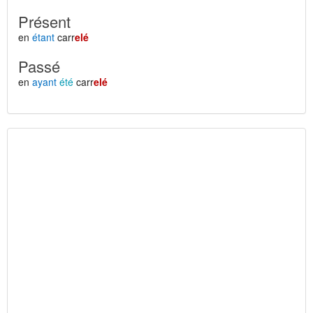
Présent
en
étant
carr
elé
Passé
en
ayant
été
carr
elé