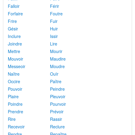
Falloir
Férir
Forfaire
Foutre
Frire
Fuir
Gésir
Huir
Inclure
Issir
Joindre
Lire
Mettre
Mourir
Mouvoir
Maudire
Messeoir
Moudre
Naître
Ouïr
Occire
Paître
Pouvoir
Peindre
Plaire
Pleuvoir
Poindre
Pourvoir
Prendre
Prévoir
Rire
Rassir
Recevoir
Reclure
Rendre
Repaître