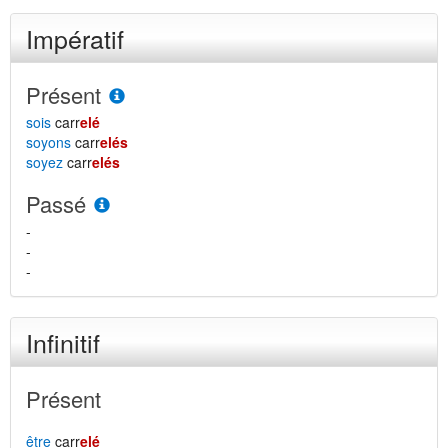
Impératif
Présent
sois
carr
elé
soyons
carr
elés
soyez
carr
elés
Passé
-
-
-
Infinitif
Présent
être
carr
elé