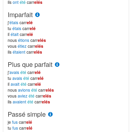
ils
ont
été
carr
elés
Imparfait
j'
étais
carr
elé
tu
étais
carr
elé
il
était
carr
elé
nous
étions
carr
elés
vous
étiez
carr
elés
ils
étaient
carr
elés
Plus que parfait
j'
avais
été
carr
elé
tu
avais
été
carr
elé
il
avait
été
carr
elé
nous
avions
été
carr
elés
vous
aviez
été
carr
elés
ils
avaient
été
carr
elés
Passé simple
je
fus
carr
elé
tu
fus
carr
elé