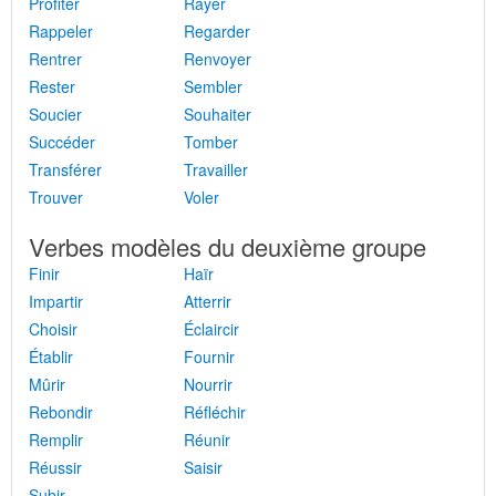
Profiter
Rayer
Rappeler
Regarder
Rentrer
Renvoyer
Rester
Sembler
Soucier
Souhaiter
Succéder
Tomber
Transférer
Travailler
Trouver
Voler
Verbes modèles du deuxième groupe
Finir
Haïr
Impartir
Atterrir
Choisir
Éclaircir
Établir
Fournir
Mûrir
Nourrir
Rebondir
Réfléchir
Remplir
Réunir
Réussir
Saisir
Subir