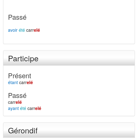
Passé
avoir
été
carr
elé
Participe
Présent
étant
carr
elé
Passé
carr
elé
ayant
été
carr
elé
Gérondif