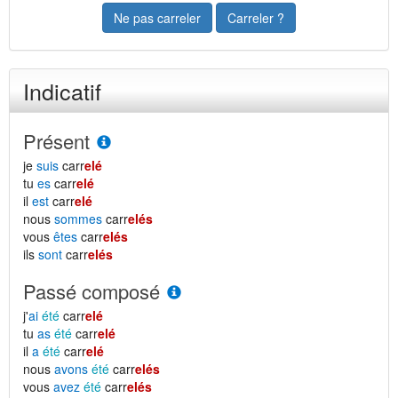
Ne pas carreler
Carreler ?
Indicatif
Présent
je
suis
carr
elé
tu
es
carr
elé
il
est
carr
elé
nous
sommes
carr
elés
vous
êtes
carr
elés
ils
sont
carr
elés
Passé composé
j'
ai
été
carr
elé
tu
as
été
carr
elé
il
a
été
carr
elé
nous
avons
été
carr
elés
vous
avez
été
carr
elés