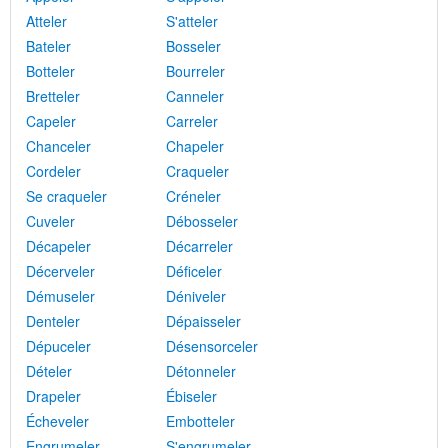
Atteler
S'atteler
Bateler
Bosseler
Botteler
Bourreler
Bretteler
Canneler
Capeler
Carreler
Chanceler
Chapeler
Cordeler
Craqueler
Se craqueler
Créneler
Cuveler
Débosseler
Décapeler
Décarreler
Décerveler
Déficeler
Démuseler
Déniveler
Denteler
Dépaisseler
Dépuceler
Désensorceler
Dételer
Détonneler
Drapeler
Ébiseler
Écheveler
Embotteler
Engrumeler
S'engrumeler