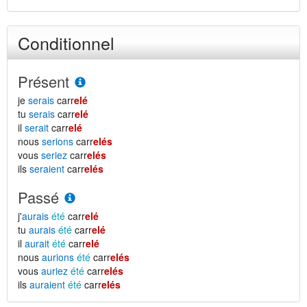
Conditionnel
Présent
je
serais
carr
elé
tu
serais
carr
elé
il
serait
carr
elé
nous
serions
carr
elés
vous
seriez
carr
elés
ils
seraient
carr
elés
Passé
j'
aurais
été
carr
elé
tu
aurais
été
carr
elé
il
aurait
été
carr
elé
nous
aurions
été
carr
elés
vous
auriez
été
carr
elés
ils
auraient
été
carr
elés