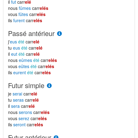
il
fut
carr
elé
nous
fûmes
carr
elés
vous
fûtes
carr
elés
ils
furent
carr
elés
Passé antérieur
j'
eus
été
carr
elé
tu
eus
été
carr
elé
il
eut
été
carr
elé
nous
eûmes
été
carr
elés
vous
eûtes
été
carr
elés
ils
eurent
été
carr
elés
Futur simple
je
serai
carr
elé
tu
seras
carr
elé
il
sera
carr
elé
nous
serons
carr
elés
vous
serez
carr
elés
ils
seront
carr
elés
Futur antérieur