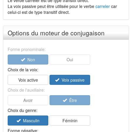
Le verbe carreler est de type transitif direct.
La voix passive peut être utilisée pour le verbe
carreler
car
celui-ci est de type transitif direct.
Options du moteur de conjugaison
Forme pronominale:
Non
Oui
Choix de la voix:
Voix active
Voix passive
Choix de l'auxiliaire:
Avoir
Être
Choix du genre:
Masculin
Féminin
Forme négative: