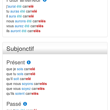
j'
aurai
été
carr
elé
tu
auras
été
carr
elé
il
aura
été
carr
elé
nous
aurons
été
carr
elés
vous
aurez
été
carr
elés
ils
auront
été
carr
elés
Subjonctif
Présent
que je
sois
carr
elé
que tu
sois
carr
elé
qu'il
soit
carr
elé
que nous
soyons
carr
elés
que vous
soyez
carr
elés
qu'ils
soient
carr
elés
Passé