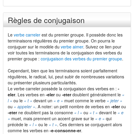
Règles de conjugaison
Le
verbe carreler
est du premier groupe. Il possède donc les
terminaisons régulières du premier groupe. On pourra le
conjuguer sur le modèle du
verbe aimer
. Suivez ce lien pour
voir toutes les terminaisons de la conjugaison des verbes du
premier groupe :
conjugaison des verbes du premier groupe
.
Cependant, bien que les terminaisons soient parfaitement
régulières, le radical, lui, peut subir de nombreuses variations
ou présenter plusieurs particularités.
Le verbe carreler possède la conjugaison des verbes en :
-
eler
. Les verbes en
-eler
ou
-eter
doublent généralement le
«
l »
ou le
« t »
devant un
« e »
muet comme le verbe
« jeter »
ou
« appeler »
. A noter: un petit nombre de verbes en
-eler
ou
-eter
ne doublent pas la consonne
« l »
ou
« t »
devant le
« e
»
muet, mais prennent un accent grave sur le
« e »
qui
précède le
« l »
ou le
« t »
. Ces derniers se conjuguent alors
comme les verbes en
-e-consonne-er
.