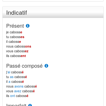
Indicatif
Présent
je caboss
e
tu caboss
es
il caboss
e
nous caboss
ons
vous caboss
ez
ils caboss
ent
Passé composé
j'
ai
caboss
é
tu
as
caboss
é
il
a
caboss
é
nous
avons
caboss
é
vous
avez
caboss
é
ils
ont
caboss
é
Imparfait