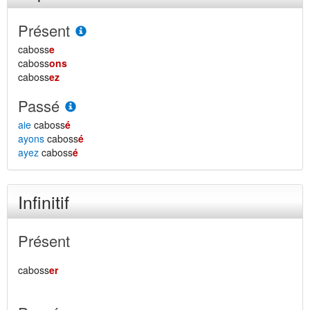
Présent
caboss
e
caboss
ons
caboss
ez
Passé
aie
caboss
é
ayons
caboss
é
ayez
caboss
é
Infinitif
Présent
caboss
er