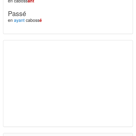
en caboss
ant
Passé
en
ayant
caboss
é