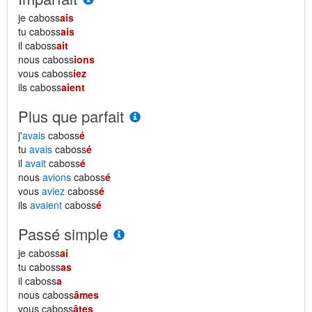
je caboss
ais
tu caboss
ais
il caboss
ait
nous caboss
ions
vous caboss
iez
ils caboss
aient
Plus que parfait
j'
avais
caboss
é
tu
avais
caboss
é
il
avait
caboss
é
nous
avions
caboss
é
vous
aviez
caboss
é
ils
avaient
caboss
é
Passé simple
je caboss
ai
tu caboss
as
il caboss
a
nous caboss
âmes
vous caboss
âtes