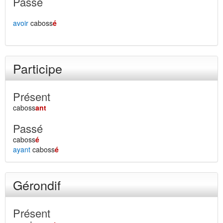
Passé
avoir
caboss
é
Participe
Présent
caboss
ant
Passé
caboss
é
ayant
caboss
é
Gérondif
Présent