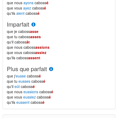
que nous
ayons
caboss
é
que vous
ayez
caboss
é
qu'ils
aient
caboss
é
Imparfait
que je caboss
asse
que tu caboss
asses
qu'il caboss
ât
que nous caboss
assions
que vous caboss
assiez
qu'ils caboss
assent
Plus que parfait
que j'
eusse
caboss
é
que tu
eusses
caboss
é
qu'il
eût
caboss
é
que nous
eussions
caboss
é
que vous
eussiez
caboss
é
qu'ils
eussent
caboss
é