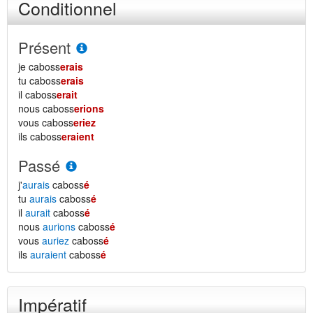
Conditionnel
Présent
je caboss
erais
tu caboss
erais
il caboss
erait
nous caboss
erions
vous caboss
eriez
ils caboss
eraient
Passé
j'
aurais
caboss
é
tu
aurais
caboss
é
il
aurait
caboss
é
nous
aurions
caboss
é
vous
auriez
caboss
é
ils
auraient
caboss
é
Impératif