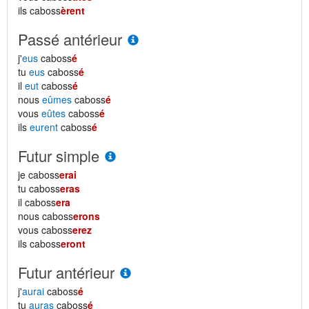
ils caboss
èrent
Passé antérieur
j'
eus
caboss
é
tu
eus
caboss
é
il
eut
caboss
é
nous
eûmes
caboss
é
vous
eûtes
caboss
é
ils
eurent
caboss
é
Futur simple
je caboss
erai
tu caboss
eras
il caboss
era
nous caboss
erons
vous caboss
erez
ils caboss
eront
Futur antérieur
j'
aurai
caboss
é
tu
auras
caboss
é