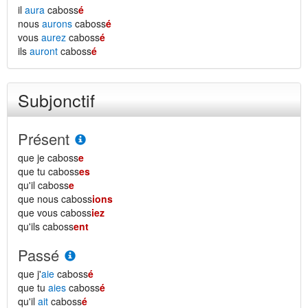
il
aura
caboss
é
nous
aurons
caboss
é
vous
aurez
caboss
é
ils
auront
caboss
é
Subjonctif
Présent
que je caboss
e
que tu caboss
es
qu'il caboss
e
que nous caboss
ions
que vous caboss
iez
qu'ils caboss
ent
Passé
que j'
aie
caboss
é
que tu
aies
caboss
é
qu'il
ait
caboss
é