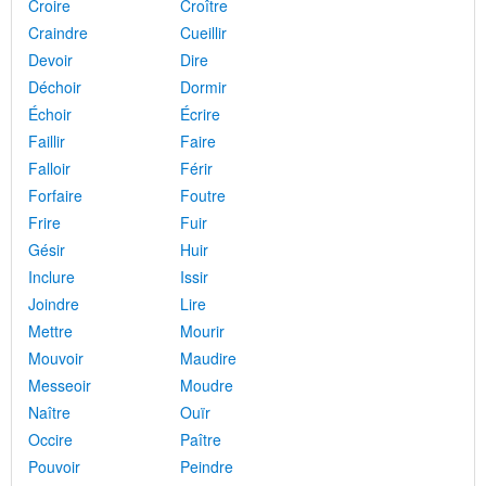
Croire
Croître
Craindre
Cueillir
Devoir
Dire
Déchoir
Dormir
Échoir
Écrire
Faillir
Faire
Falloir
Férir
Forfaire
Foutre
Frire
Fuir
Gésir
Huir
Inclure
Issir
Joindre
Lire
Mettre
Mourir
Mouvoir
Maudire
Messeoir
Moudre
Naître
Ouïr
Occire
Paître
Pouvoir
Peindre