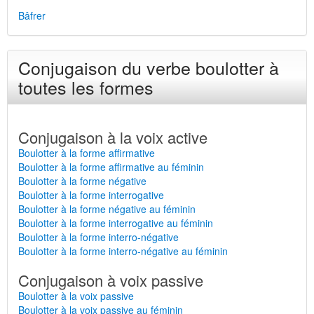
Bâfrer
Conjugaison du verbe boulotter à
toutes les formes
Conjugaison à la voix active
Boulotter à la forme affirmative
Boulotter à la forme affirmative au féminin
Boulotter à la forme négative
Boulotter à la forme interrogative
Boulotter à la forme négative au féminin
Boulotter à la forme interrogative au féminin
Boulotter à la forme interro-négative
Boulotter à la forme interro-négative au féminin
Conjugaison à voix passive
Boulotter à la voix passive
Boulotter à la voix passive au féminin