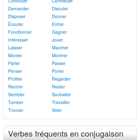
Continuer
Contribuer
Demander
Discuter
Disposer
Donner
Écouter
Entrer
Fonctionner
Gagner
Intéresser
Jouer
Laisser
Marcher
Monter
Montrer
Parler
Passer
Penser
Porter
Profiter
Regarder
Rentrer
Rester
Sembler
Souhaiter
Tomber
Travailler
Trouver
Voler
Verbes fréquents en conjugaison