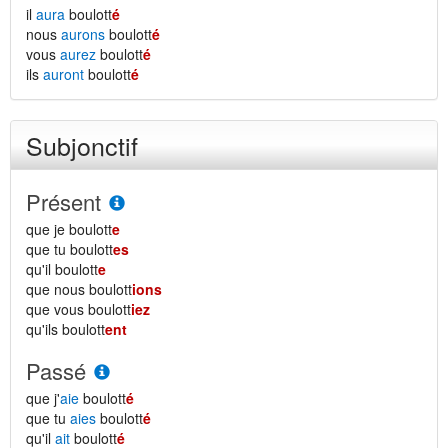
il
aura
boulott
é
nous
aurons
boulott
é
vous
aurez
boulott
é
ils
auront
boulott
é
Subjonctif
Présent
que je boulott
e
que tu boulott
es
qu'il boulott
e
que nous boulott
ions
que vous boulott
iez
qu'ils boulott
ent
Passé
que j'
aie
boulott
é
que tu
aies
boulott
é
qu'il
ait
boulott
é