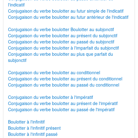
l'indicatif
Conjugaison du verbe boulotter au futur simple de l'indicatif
Conjugaison du verbe boulotter au futur antérieur de l'indicatif
Conjugaison du verbe boulotter Boulotter au subjonctif
Conjugaison du verbe boulotter au présent du subjonctif
Conjugaison du verbe boulotter au passé du subjonctif
Conjugaison du verbe boulotter à l'imparfait du subjonctif
Conjugaison du verbe boulotter au plus que parfait du
subjonctif
Conjugaison du verbe boulotter au conditionnel
Conjugaison du verbe boulotter au présent du conditionnel
Conjugaison du verbe boulotter au passé du conditionnel
Conjugaison du verbe boulotter à l'impératif
Conjugaison du verbe boulotter au présent de l'impératif
Conjugaison du verbe boulotter au passé de l'impératif
Boulotter à l'infinitif
Boulotter à l'infinitif présent
Boulotter à l'infinitif passé