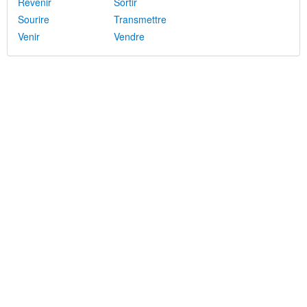
Revenir
Sortir
Sourire
Transmettre
Venir
Vendre