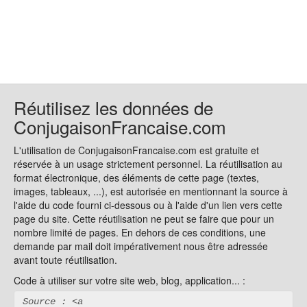
Réutilisez les données de
ConjugaisonFrancaise.com
L'utilisation de ConjugaisonFrancaise.com est gratuite et
réservée à un usage strictement personnel. La réutilisation au
format électronique, des éléments de cette page (textes,
images, tableaux, ...), est autorisée en mentionnant la source à
l'aide du code fourni ci-dessous ou à l'aide d'un lien vers cette
page du site. Cette réutilisation ne peut se faire que pour un
nombre limité de pages. En dehors de ces conditions, une
demande par mail doit impérativement nous être adressée
avant toute réutilisation.
Code à utiliser sur votre site web, blog, application... :