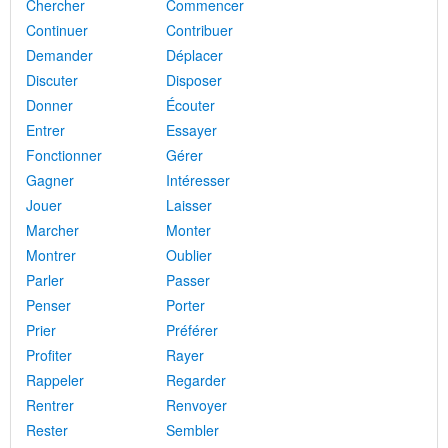
Chercher
Commencer
Continuer
Contribuer
Demander
Déplacer
Discuter
Disposer
Donner
Écouter
Entrer
Essayer
Fonctionner
Gérer
Gagner
Intéresser
Jouer
Laisser
Marcher
Monter
Montrer
Oublier
Parler
Passer
Penser
Porter
Prier
Préférer
Profiter
Rayer
Rappeler
Regarder
Rentrer
Renvoyer
Rester
Sembler