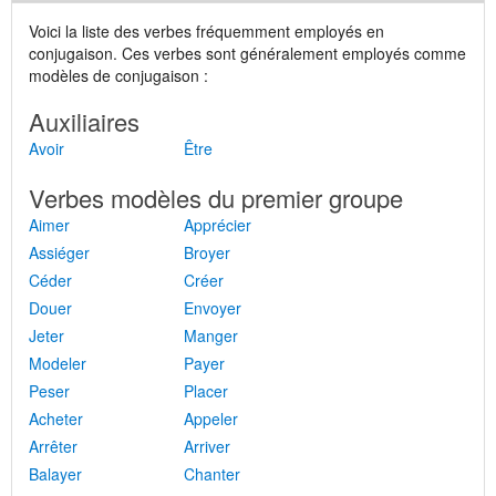
Voici la liste des verbes fréquemment employés en
conjugaison. Ces verbes sont généralement employés comme
modèles de conjugaison :
Auxiliaires
Avoir
Être
Verbes modèles du premier groupe
Aimer
Apprécier
Assiéger
Broyer
Céder
Créer
Douer
Envoyer
Jeter
Manger
Modeler
Payer
Peser
Placer
Acheter
Appeler
Arrêter
Arriver
Balayer
Chanter