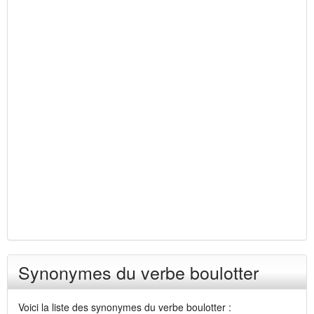
Synonymes du verbe boulotter
Voici la liste des synonymes du verbe boulotter :