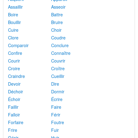
Assaillir
Asseoir
Boire
Battre
Bouillir
Bruire
Cuire
Choir
Clore
Coudre
Comparoir
Conclure
Confire
Connaître
Courir
Couvrir
Croire
Croître
Craindre
Cueillir
Devoir
Dire
Déchoir
Dormir
Échoir
Écrire
Faillir
Faire
Falloir
Férir
Forfaire
Foutre
Frire
Fuir
Gésir
Huir