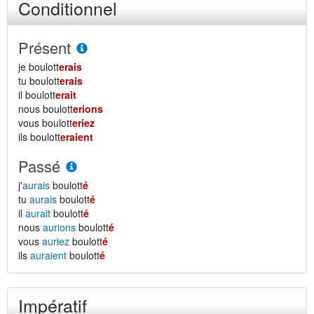
Conditionnel
Présent
je boulott
erais
tu boulott
erais
il boulott
erait
nous boulott
erions
vous boulott
eriez
ils boulott
eraient
Passé
j'
aurais
boulott
é
tu
aurais
boulott
é
il
aurait
boulott
é
nous
aurions
boulott
é
vous
auriez
boulott
é
ils
auraient
boulott
é
Impératif