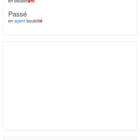
en boulott
ant
Passé
en
ayant
boulott
é