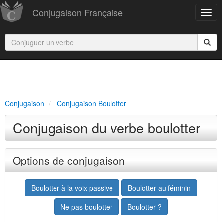
Conjugaison Française
Conjugaison
Conjugaison Boulotter
Conjugaison du verbe boulotter
Options de conjugaison
Boulotter à la voix passive
Boulotter au féminin
Ne pas boulotter
Boulotter ?