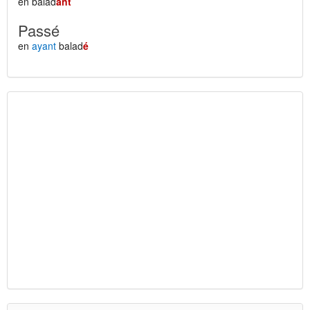
en balad
ant
Passé
en
ayant
balad
é