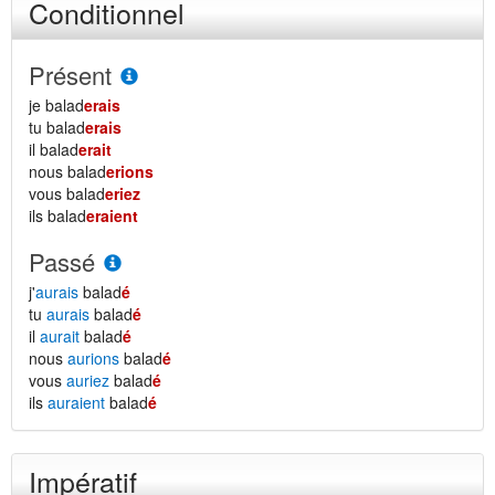
Conditionnel
Présent
je balad
erais
tu balad
erais
il balad
erait
nous balad
erions
vous balad
eriez
ils balad
eraient
Passé
j'
aurais
balad
é
tu
aurais
balad
é
il
aurait
balad
é
nous
aurions
balad
é
vous
auriez
balad
é
ils
auraient
balad
é
Impératif