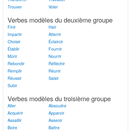
Trouver
Voler
Verbes modèles du deuxième groupe
Finir
Haïr
Impartir
Atterrir
Choisir
Éclaircir
Établir
Fournir
Mûrir
Nourrir
Rebondir
Réfléchir
Remplir
Réunir
Réussir
Saisir
Subir
Verbes modèles du troisième groupe
Aller
Absoudre
Acquérir
Apparoir
Assaillir
Asseoir
Boire
Battre