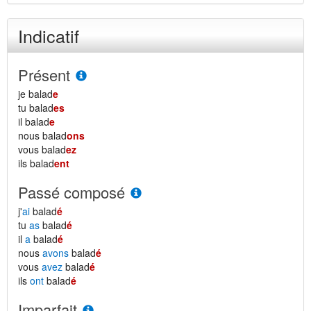
Indicatif
Présent
je balad
e
tu balad
es
il balad
e
nous balad
ons
vous balad
ez
ils balad
ent
Passé composé
j'
ai
balad
é
tu
as
balad
é
il
a
balad
é
nous
avons
balad
é
vous
avez
balad
é
ils
ont
balad
é
Imparfait