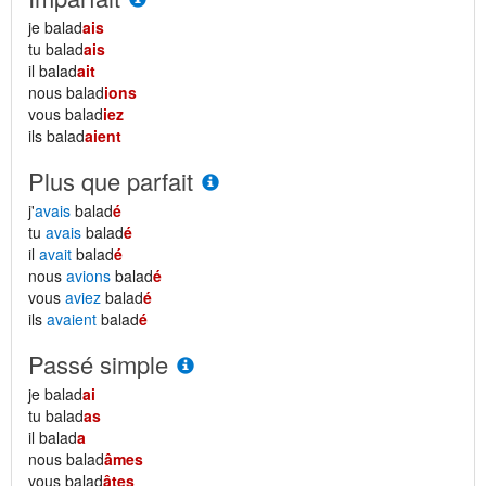
je balad
ais
tu balad
ais
il balad
ait
nous balad
ions
vous balad
iez
ils balad
aient
Plus que parfait
j'
avais
balad
é
tu
avais
balad
é
il
avait
balad
é
nous
avions
balad
é
vous
aviez
balad
é
ils
avaient
balad
é
Passé simple
je balad
ai
tu balad
as
il balad
a
nous balad
âmes
vous balad
âtes