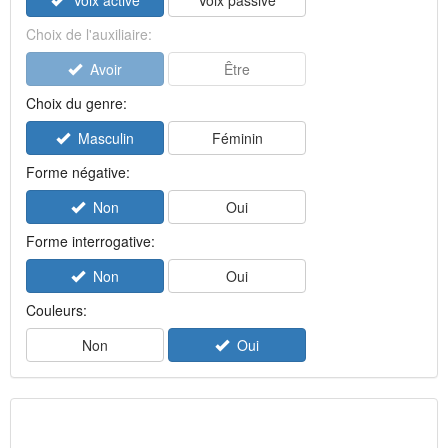
Voix active
Voix passive
Choix de l'auxiliaire:
Avoir
Être
Choix du genre:
Masculin
Féminin
Forme négative:
Non
Oui
Forme interrogative:
Non
Oui
Couleurs:
Non
Oui