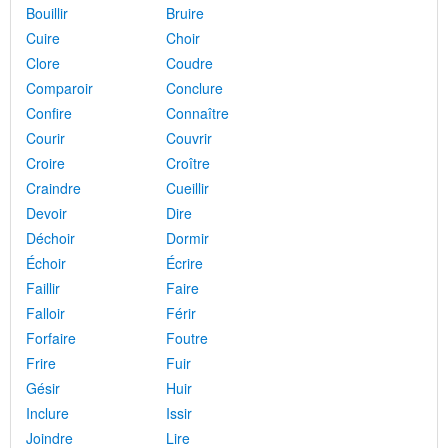
Bouillir
Bruire
Cuire
Choir
Clore
Coudre
Comparoir
Conclure
Confire
Connaître
Courir
Couvrir
Croire
Croître
Craindre
Cueillir
Devoir
Dire
Déchoir
Dormir
Échoir
Écrire
Faillir
Faire
Falloir
Férir
Forfaire
Foutre
Frire
Fuir
Gésir
Huir
Inclure
Issir
Joindre
Lire