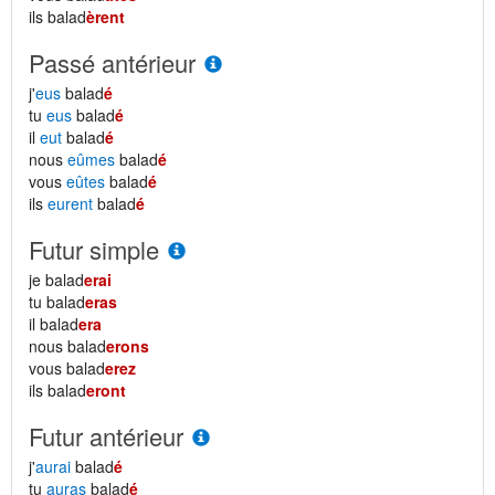
ils balad
èrent
Passé antérieur
j'
eus
balad
é
tu
eus
balad
é
il
eut
balad
é
nous
eûmes
balad
é
vous
eûtes
balad
é
ils
eurent
balad
é
Futur simple
je balad
erai
tu balad
eras
il balad
era
nous balad
erons
vous balad
erez
ils balad
eront
Futur antérieur
j'
aurai
balad
é
tu
auras
balad
é