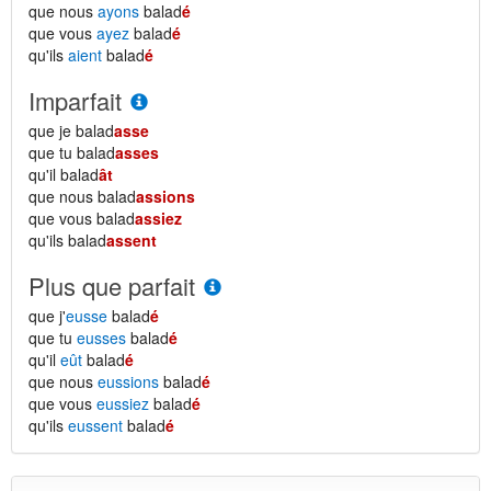
que nous
ayons
balad
é
que vous
ayez
balad
é
qu'ils
aient
balad
é
Imparfait
que je balad
asse
que tu balad
asses
qu'il balad
ât
que nous balad
assions
que vous balad
assiez
qu'ils balad
assent
Plus que parfait
que j'
eusse
balad
é
que tu
eusses
balad
é
qu'il
eût
balad
é
que nous
eussions
balad
é
que vous
eussiez
balad
é
qu'ils
eussent
balad
é