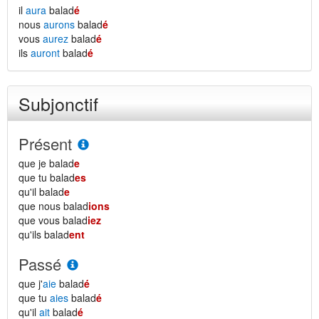
il
aura
balad
é
nous
aurons
balad
é
vous
aurez
balad
é
ils
auront
balad
é
Subjonctif
Présent
que je balad
e
que tu balad
es
qu'il balad
e
que nous balad
ions
que vous balad
iez
qu'ils balad
ent
Passé
que j'
aie
balad
é
que tu
aies
balad
é
qu'il
ait
balad
é