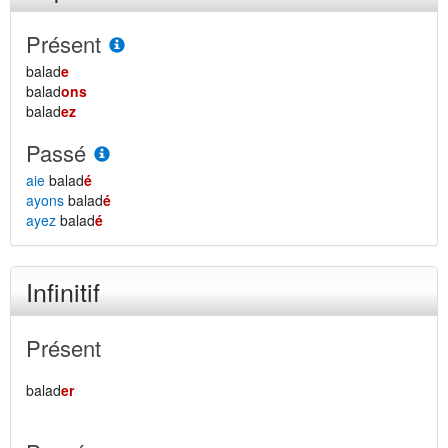
Présent
balad
e
balad
ons
balad
ez
Passé
aie
balad
é
ayons
balad
é
ayez
balad
é
Infinitif
Présent
balad
er