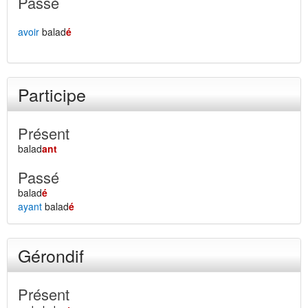
Passé
avoir
balad
é
Participe
Présent
balad
ant
Passé
balad
é
ayant
balad
é
Gérondif
Présent