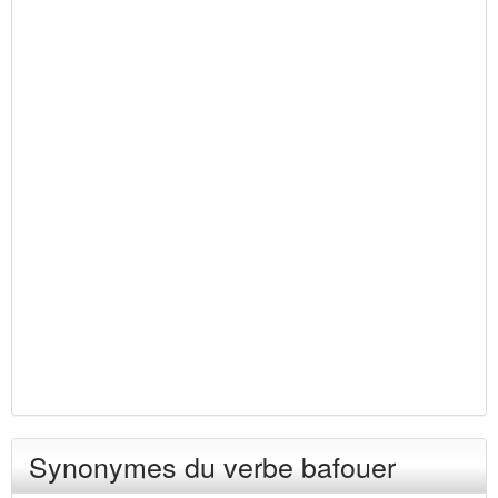
Synonymes du verbe bafouer