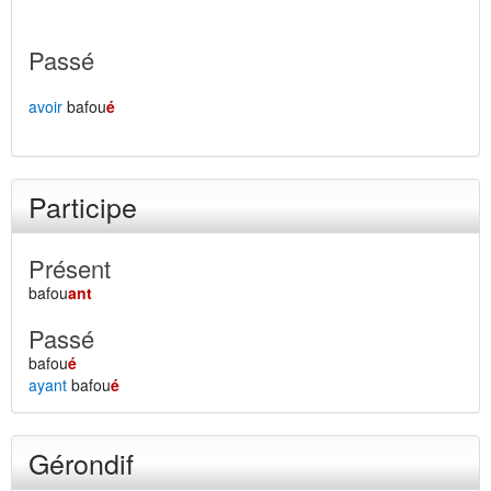
Passé
avoir
bafou
é
Participe
Présent
bafou
ant
Passé
bafou
é
ayant
bafou
é
Gérondif