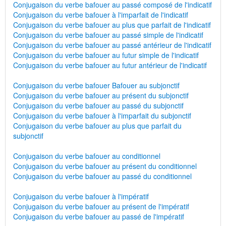
Conjugaison du verbe bafouer au passé composé de l'indicatif
Conjugaison du verbe bafouer à l'imparfait de l'indicatif
Conjugaison du verbe bafouer au plus que parfait de l'indicatif
Conjugaison du verbe bafouer au passé simple de l'indicatif
Conjugaison du verbe bafouer au passé antérieur de l'indicatif
Conjugaison du verbe bafouer au futur simple de l'indicatif
Conjugaison du verbe bafouer au futur antérieur de l'indicatif
Conjugaison du verbe bafouer Bafouer au subjonctif
Conjugaison du verbe bafouer au présent du subjonctif
Conjugaison du verbe bafouer au passé du subjonctif
Conjugaison du verbe bafouer à l'imparfait du subjonctif
Conjugaison du verbe bafouer au plus que parfait du
subjonctif
Conjugaison du verbe bafouer au conditionnel
Conjugaison du verbe bafouer au présent du conditionnel
Conjugaison du verbe bafouer au passé du conditionnel
Conjugaison du verbe bafouer à l'impératif
Conjugaison du verbe bafouer au présent de l'impératif
Conjugaison du verbe bafouer au passé de l'impératif