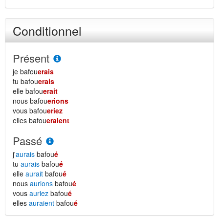
Conditionnel
Présent
je bafou
erais
tu bafou
erais
elle bafou
erait
nous bafou
erions
vous bafou
eriez
elles bafou
eraient
Passé
j'
aurais
bafou
é
tu
aurais
bafou
é
elle
aurait
bafou
é
nous
aurions
bafou
é
vous
auriez
bafou
é
elles
auraient
bafou
é