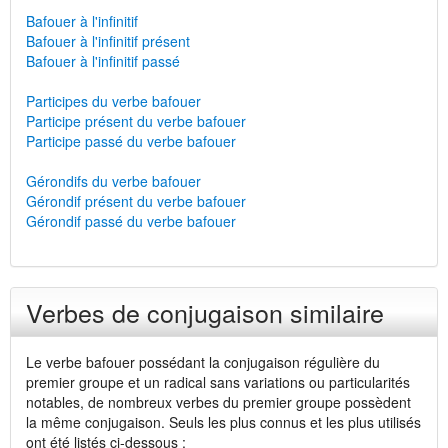
Bafouer à l'infinitif
Bafouer à l'infinitif présent
Bafouer à l'infinitif passé
Participes du verbe bafouer
Participe présent du verbe bafouer
Participe passé du verbe bafouer
Gérondifs du verbe bafouer
Gérondif présent du verbe bafouer
Gérondif passé du verbe bafouer
Verbes de conjugaison similaire
Le verbe bafouer possédant la conjugaison régulière du
premier groupe et un radical sans variations ou particularités
notables, de nombreux verbes du premier groupe possèdent
la même conjugaison. Seuls les plus connus et les plus utilisés
ont été listés ci-dessous :