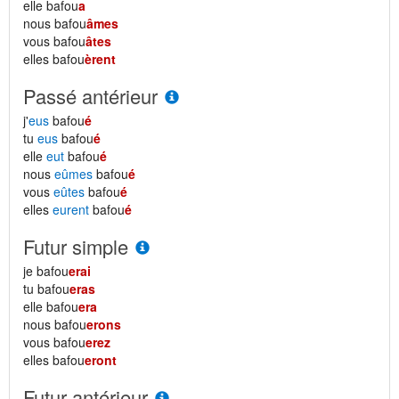
elle bafou
a
nous bafou
âmes
vous bafou
âtes
elles bafou
èrent
Passé antérieur
j'
eus
bafou
é
tu
eus
bafou
é
elle
eut
bafou
é
nous
eûmes
bafou
é
vous
eûtes
bafou
é
elles
eurent
bafou
é
Futur simple
je bafou
erai
tu bafou
eras
elle bafou
era
nous bafou
erons
vous bafou
erez
elles bafou
eront
Futur antérieur