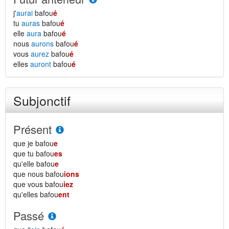
j'
aurai
bafou
é
tu
auras
bafou
é
elle
aura
bafou
é
nous
aurons
bafou
é
vous
aurez
bafou
é
elles
auront
bafou
é
Subjonctif
Présent
que je bafou
e
que tu bafou
es
qu'elle bafou
e
que nous bafou
ions
que vous bafou
iez
qu'elles bafou
ent
Passé