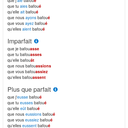
que j'
aie
bafou
é
que tu
aies
bafou
é
qu'elle
ait
bafou
é
que nous
ayons
bafou
é
que vous
ayez
bafou
é
qu'elles
aient
bafou
é
Imparfait
que je bafou
asse
que tu bafou
asses
qu'elle bafou
ât
que nous bafou
assions
que vous bafou
assiez
qu'elles bafou
assent
Plus que parfait
que j'
eusse
bafou
é
que tu
eusses
bafou
é
qu'elle
eût
bafou
é
que nous
eussions
bafou
é
que vous
eussiez
bafou
é
qu'elles
eussent
bafou
é