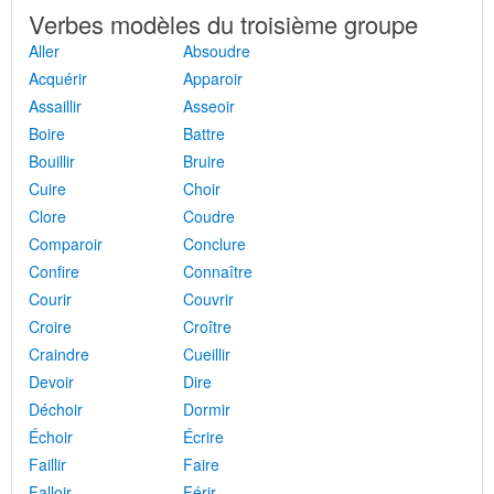
Verbes modèles du troisième groupe
Aller
Absoudre
Acquérir
Apparoir
Assaillir
Asseoir
Boire
Battre
Bouillir
Bruire
Cuire
Choir
Clore
Coudre
Comparoir
Conclure
Confire
Connaître
Courir
Couvrir
Croire
Croître
Craindre
Cueillir
Devoir
Dire
Déchoir
Dormir
Échoir
Écrire
Faillir
Faire
Falloir
Férir