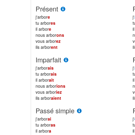
Présent
j'arbor
e
j'
tu arbor
es
il arbor
e
i
nous arbor
ons
vous arbor
ez
ils arbor
ent
i
Imparfait
j'arbor
ais
j'
tu arbor
ais
il arbor
ait
i
nous arbor
ions
vous arbor
iez
ils arbor
aient
i
Passé simple
j'arbor
ai
j'
tu arbor
as
il arbor
a
i