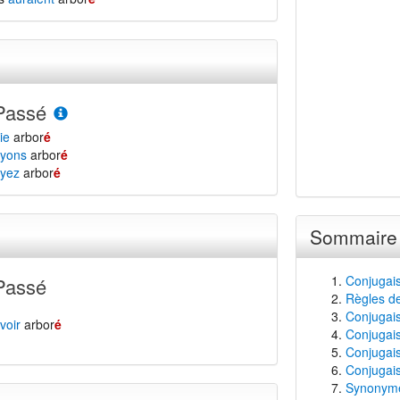
Passé
ie
arbor
é
yons
arbor
é
yez
arbor
é
Sommaire
Conjugais
Passé
Règles de
Conjugaiso
voir
arbor
é
Conjugais
Conjugais
Conjugais
Synonyme