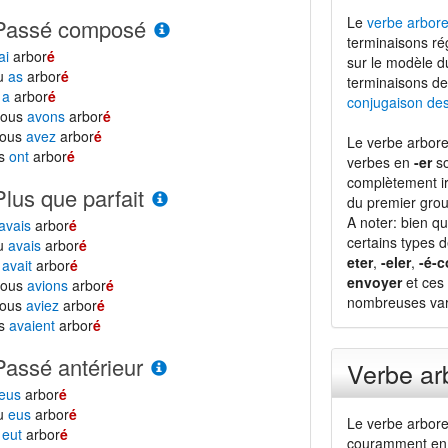
Le
verbe arbore
Passé composé
terminaisons ré
ai
arbor
é
sur le modèle 
tu
as
arbor
é
terminaisons de
l
a
arbor
é
conjugaison de
nous
avons
arbor
é
vous
avez
arbor
é
Le verbe arbore
ls
ont
arbor
é
verbes en
-er
so
complètement ir
Plus que parfait
du premier grou
A noter: bien qu
avais
arbor
é
certains types 
tu
avais
arbor
é
eter
,
-eler
,
-é-c
l
avait
arbor
é
envoyer
et ces 
nous
avions
arbor
é
nombreuses vari
vous
aviez
arbor
é
ls
avaient
arbor
é
Passé antérieur
Verbe ar
eus
arbor
é
tu
eus
arbor
é
Le verbe arbore
l
eut
arbor
é
couramment en 