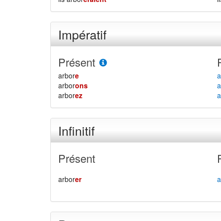
Impératif
Présent
arbor
e
a
arbor
ons
a
arbor
ez
a
Infinitif
Présent
arbor
er
a