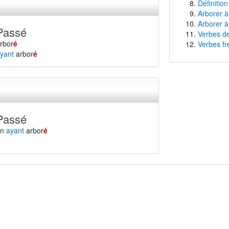
Définition
Arborer à
Arborer à
Passé
Verbes de
rbor
é
Verbes fr
yant
arbor
é
Passé
en
ayant
arbor
é