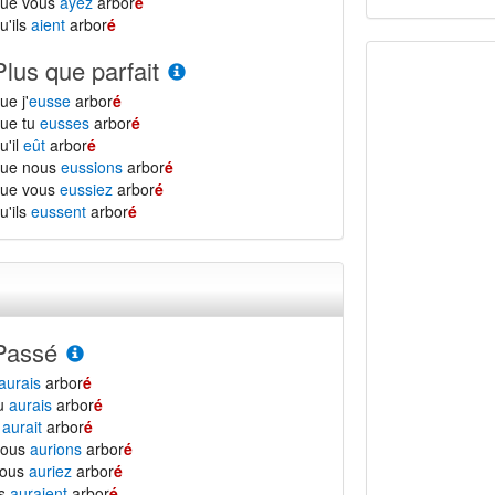
que vous
ayez
arbor
é
u'ils
aient
arbor
é
Plus que parfait
ue j'
eusse
arbor
é
ue tu
eusses
arbor
é
u'il
eût
arbor
é
que nous
eussions
arbor
é
que vous
eussiez
arbor
é
u'ils
eussent
arbor
é
Passé
aurais
arbor
é
tu
aurais
arbor
é
l
aurait
arbor
é
nous
aurions
arbor
é
vous
auriez
arbor
é
ls
auraient
arbor
é