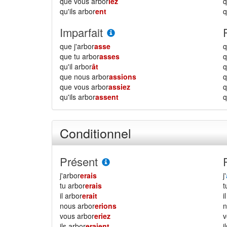
que vous arbor
iez
qu'ils arbor
ent
q
Imparfait
que j'arbor
asse
q
que tu arbor
asses
q
qu'il arbor
ât
q
que nous arbor
assions
que vous arbor
assiez
qu'ils arbor
assent
q
Conditionnel
Présent
j'arbor
erais
j'
tu arbor
erais
il arbor
erait
i
nous arbor
erions
vous arbor
eriez
ils arbor
eraient
i