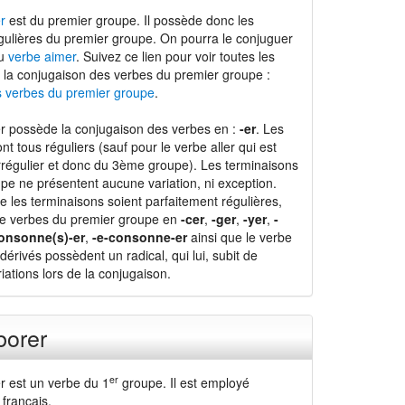
r
est du premier groupe. Il possède donc les
gulières du premier groupe. On pourra le conjuguer
du
verbe aimer
. Suivez ce lien pour voir toutes les
 la conjugaison des verbes du premier groupe :
s verbes du premier groupe
.
r possède la conjugaison des verbes en :
-er
. Les
nt tous réguliers (sauf pour le verbe aller qui est
régulier et donc du 3ème groupe). Les terminaisons
pe ne présentent aucune variation, ni exception.
e les terminaisons soient parfaitement régulières,
de verbes du premier groupe en
-cer
,
-ger
,
-yer
,
-
onsonne(s)-er
,
-e-consonne-er
ainsi que le verbe
dérivés possèdent un radical, qui lui, subit de
ations lors de la conjugaison.
borer
er
r est un verbe du 1
groupe. Il est employé
français.