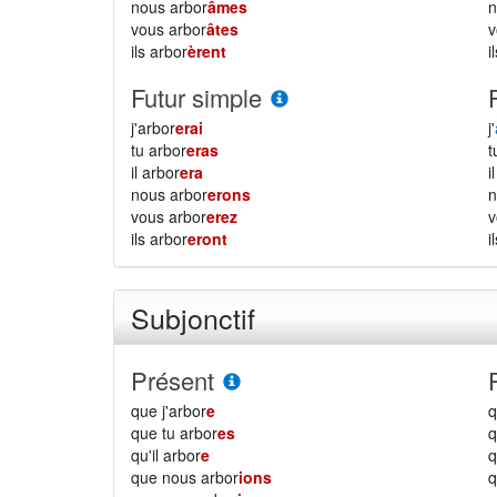
nous arbor
âmes
vous arbor
âtes
ils arbor
èrent
i
Futur simple
j'arbor
erai
j'
tu arbor
eras
il arbor
era
i
nous arbor
erons
vous arbor
erez
ils arbor
eront
i
Subjonctif
Présent
que j'arbor
e
q
que tu arbor
es
q
qu'il arbor
e
q
que nous arbor
ions