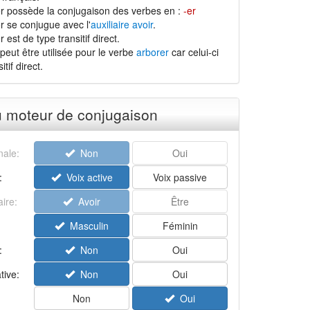
r possède la conjugaison des verbes en :
-er
r se conjugue avec l'
auxiliaire avoir
.
est de type transitif direct.
peut être utilisée pour le verbe
arborer
car celui-ci
tif direct.
u moteur de conjugaison
ale:
Non
Oui
:
Voix active
Voix passive
aire:
Avoir
Être
Masculin
Féminin
:
Non
Oui
tive:
Non
Oui
Non
Oui