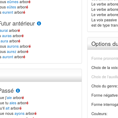
nous
eûmes
arbor
é
Le verbe arbore
vous
eûtes
arbor
é
Le verbe arbore
ls
eurent
arbor
é
Le verbe arborer 
La voix passive 
Futur antérieur
est de type transi
aurai
arbor
é
tu
auras
arbor
é
l
aura
arbor
é
Options d
nous
aurons
arbor
é
vous
aurez
arbor
é
ls
auront
arbor
é
Forme pronomin
Choix de la voix
Choix de l'auxili
Choix du genre:
Passé
Forme négative
ue j'
aie
arbor
é
ue tu
aies
arbor
é
Forme interroga
u'il
ait
arbor
é
que nous
ayons
arbor
é
Couleurs: