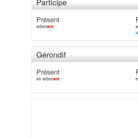
Participe
Présent
arbor
ant
a
a
Gérondif
Présent
en arbor
ant