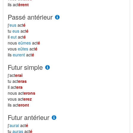
ils act
èrent
Passé antérieur
j'
eus
act
é
tu
eus
act
é
il
eut
act
é
nous
eûmes
act
é
vous
eûtes
act
é
ils
eurent
act
é
Futur simple
j'act
erai
tu act
eras
il act
era
nous act
erons
vous act
erez
ils act
eront
Futur antérieur
j'
aurai
act
é
tu
auras
act
é