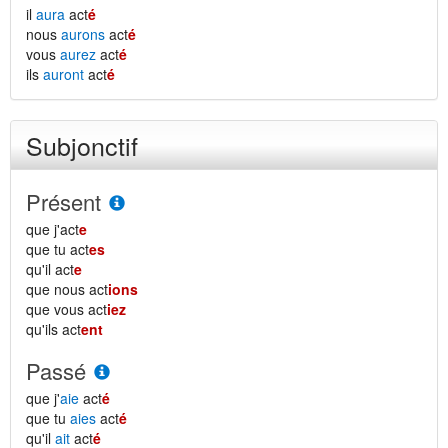
il
aura
act
é
nous
aurons
act
é
vous
aurez
act
é
ils
auront
act
é
Subjonctif
Présent
que j'act
e
que tu act
es
qu'il act
e
que nous act
ions
que vous act
iez
qu'ils act
ent
Passé
que j'
aie
act
é
que tu
aies
act
é
qu'il
ait
act
é