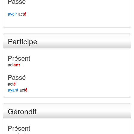
Passé
avoir
act
é
Participe
Présent
act
ant
Passé
act
é
ayant
act
é
Gérondif
Présent