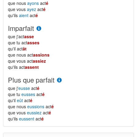
que nous
ayons
act
é
que vous
ayez
act
é
qu'ils
aient
act
é
Imparfait
que j'act
asse
que tu act
asses
qu'il act
ât
que nous act
assions
que vous act
assiez
qu'ils act
assent
Plus que parfait
que j'
eusse
act
é
que tu
eusses
act
é
qu'il
eût
act
é
que nous
eussions
act
é
que vous
eussiez
act
é
qu'ils
eussent
act
é