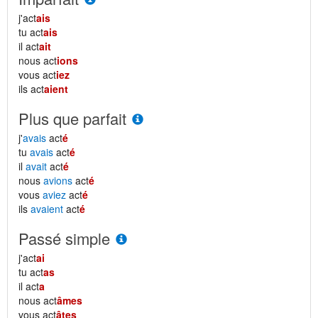
j'act
ais
tu act
ais
il act
ait
nous act
ions
vous act
iez
ils act
aient
Plus que parfait
j'
avais
act
é
tu
avais
act
é
il
avait
act
é
nous
avions
act
é
vous
aviez
act
é
ils
avaient
act
é
Passé simple
j'act
ai
tu act
as
il act
a
nous act
âmes
vous act
âtes