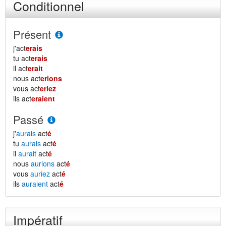
Conditionnel
Présent
j'act
erais
tu act
erais
il act
erait
nous act
erions
vous act
eriez
ils act
eraient
Passé
j'
aurais
act
é
tu
aurais
act
é
il
aurait
act
é
nous
aurions
act
é
vous
auriez
act
é
ils
auraient
act
é
Impératif