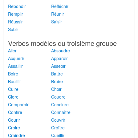
Rebondir
Réfléchir
Remplir
Réunir
Réussir
Saisir
Subir
Verbes modèles du troisième groupe
Aller
Absoudre
Acquérir
Apparoir
Assaillir
Asseoir
Boire
Battre
Bouillir
Bruire
Cuire
Choir
Clore
Coudre
Comparoir
Conclure
Confire
Connaître
Courir
Couvrir
Croire
Croître
Craindre
Cueillir