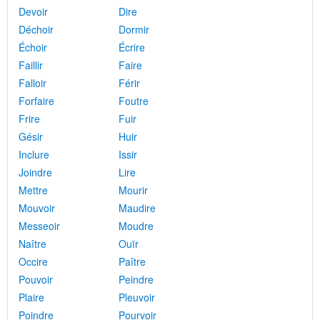
Devoir
Dire
Déchoir
Dormir
Échoir
Écrire
Faillir
Faire
Falloir
Férir
Forfaire
Foutre
Frire
Fuir
Gésir
Huir
Inclure
Issir
Joindre
Lire
Mettre
Mourir
Mouvoir
Maudire
Messeoir
Moudre
Naître
Ouïr
Occire
Paître
Pouvoir
Peindre
Plaire
Pleuvoir
Poindre
Pourvoir