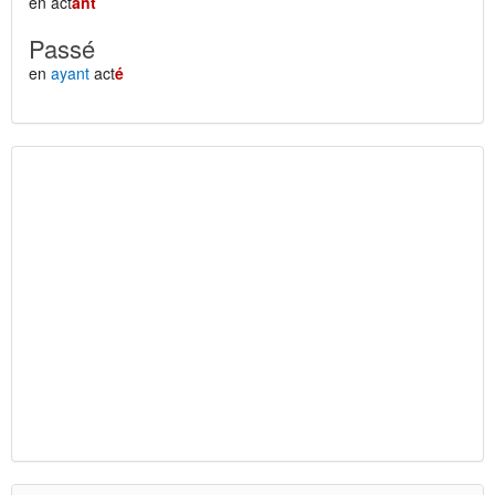
en act
ant
Passé
en
ayant
act
é