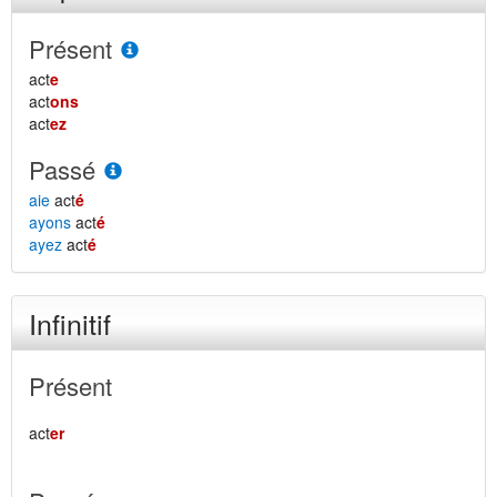
Présent
act
e
act
ons
act
ez
Passé
aie
act
é
ayons
act
é
ayez
act
é
Infinitif
Présent
act
er