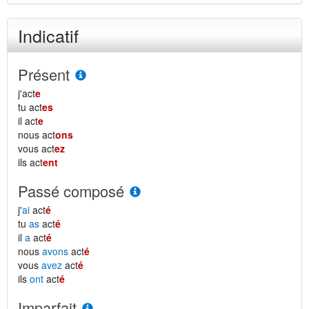
Indicatif
Présent
j'act
e
tu act
es
il act
e
nous act
ons
vous act
ez
ils act
ent
Passé composé
j'
ai
act
é
tu
as
act
é
il
a
act
é
nous
avons
act
é
vous
avez
act
é
ils
ont
act
é
Imparfait