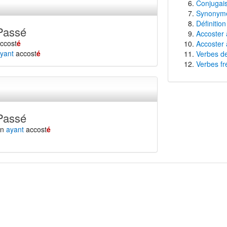
Conjugais
Synonyme
Définition
Passé
Accoster 
ccost
é
Accoster 
yant
accost
é
Verbes de
Verbes fr
Passé
en
ayant
accost
é