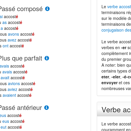
Le
verbe accost
Passé composé
terminaisons ré
ai
accost
é
sur le modèle 
tu
as
accost
é
terminaisons de
l
a
accost
é
conjugaison de
nous
avons
accost
é
vous
avez
accost
é
Le verbe accost
ls
ont
accost
é
verbes en
-er
so
complètement ir
Plus que parfait
du premier grou
A noter: bien qu
avais
accost
é
certains types 
tu
avais
accost
é
eter
,
-eler
,
-é-c
l
avait
accost
é
envoyer
et ces 
nous
avions
accost
é
nombreuses vari
vous
aviez
accost
é
ls
avaient
accost
é
Passé antérieur
Verbe ac
eus
accost
é
tu
eus
accost
é
Le verbe accost
l
eut
accost
é
couramment en 