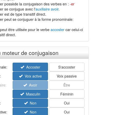
er possède la conjugaison des verbes en :
-er
er se conjugue avec l'
auxiliaire avoir
.
r est de type transitif direct.
er peut se conjuguer à la forme pronominale:
peut être utilisée pour le verbe
accoster
car celui-ci
tif direct.
u moteur de conjugaison
ale:
Accoster
S'accoster
:
Voix active
Voix passive
aire:
Avoir
Être
Masculin
Féminin
:
Non
Oui
tive:
Non
Oui