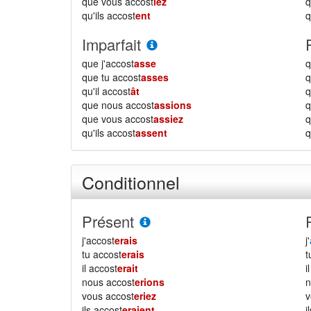
que vous accost
iez
qu'ils accost
ent
q
Imparfait
que j'accost
asse
q
que tu accost
asses
q
qu'il accost
ât
q
que nous accost
assions
que vous accost
assiez
qu'ils accost
assent
q
Conditionnel
Présent
j'accost
erais
j'
tu accost
erais
il accost
erait
i
nous accost
erions
vous accost
eriez
ils accost
eraient
i