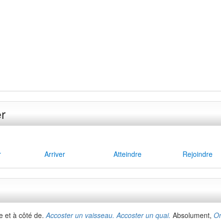
r
r
Arriver
Atteindre
Rejoindre
e et à côté de.
Accoster un vaisseau. Accoster un quai.
Absolument,
On