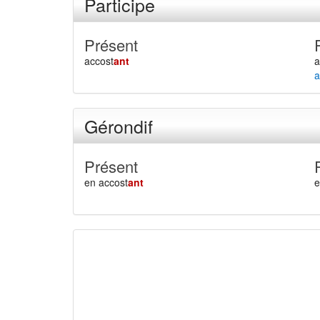
Participe
Présent
accost
ant
a
a
Gérondif
Présent
en accost
ant