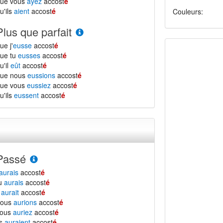
que vous
ayez
accost
é
u'ils
aient
accost
é
Couleurs:
Plus que parfait
ue j'
eusse
accost
é
ue tu
eusses
accost
é
u'il
eût
accost
é
que nous
eussions
accost
é
que vous
eussiez
accost
é
u'ils
eussent
accost
é
Passé
aurais
accost
é
tu
aurais
accost
é
l
aurait
accost
é
nous
aurions
accost
é
vous
auriez
accost
é
ls
auraient
accost
é