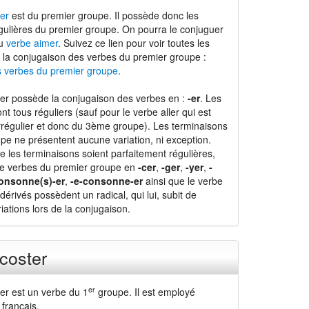
er
est du premier groupe. Il possède donc les
gulières du premier groupe. On pourra le conjuguer
du
verbe aimer
. Suivez ce lien pour voir toutes les
 la conjugaison des verbes du premier groupe :
s verbes du premier groupe
.
er possède la conjugaison des verbes en :
-er
. Les
nt tous réguliers (sauf pour le verbe aller qui est
régulier et donc du 3ème groupe). Les terminaisons
pe ne présentent aucune variation, ni exception.
e les terminaisons soient parfaitement régulières,
de verbes du premier groupe en
-cer
,
-ger
,
-yer
,
-
onsonne(s)-er
,
-e-consonne-er
ainsi que le verbe
dérivés possèdent un radical, qui lui, subit de
ations lors de la conjugaison.
coster
er
er est un verbe du 1
groupe. Il est employé
français.