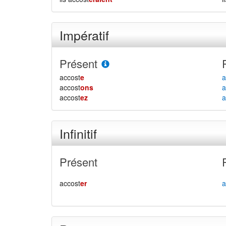
Impératif
Présent
accost
e
a
accost
ons
a
accost
ez
a
Infinitif
Présent
accost
er
a