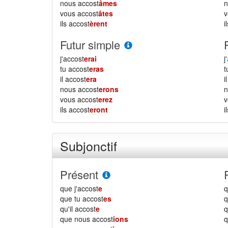
nous accost
âmes
vous accost
âtes
ils accost
èrent
i
Futur simple
j'accost
erai
j'
tu accost
eras
il accost
era
i
nous accost
erons
vous accost
erez
ils accost
eront
i
Subjonctif
Présent
que j'accost
e
q
que tu accost
es
q
qu'il accost
e
q
que nous accost
ions