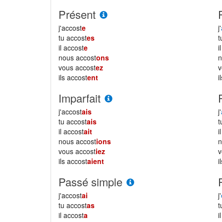
Présent
j'accost
e
j'
tu accost
es
il accost
e
i
nous accost
ons
vous accost
ez
ils accost
ent
i
Imparfait
j'accost
ais
j'
tu accost
ais
il accost
ait
i
nous accost
ions
vous accost
iez
ils accost
aient
i
Passé simple
j'accost
ai
j'
tu accost
as
il accost
a
i