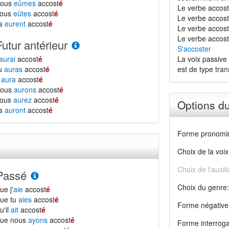
nous
eûmes
accost
é
Le verbe accost
vous
eûtes
accost
é
Le verbe accost
ls
eurent
accost
é
Le verbe accoste
Le verbe accost
Futur antérieur
S'accoster
aurai
accost
é
La voix passive 
tu
auras
accost
é
est de type transi
l
aura
accost
é
nous
aurons
accost
é
vous
aurez
accost
é
Options d
ls
auront
accost
é
Forme pronomin
Choix de la voix
Choix de l'auxili
Passé
Choix du genre:
ue j'
aie
accost
é
ue tu
aies
accost
é
Forme négative
u'il
ait
accost
é
que nous
ayons
accost
é
Forme interroga