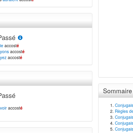
Passé
ie
accost
é
yons
accost
é
yez
accost
é
Sommaire
Passé
Conjugais
voir
accost
é
Règles de
Conjugaiso
Conjugais
Conjugais