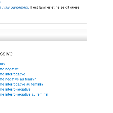
s.
mauvais garnement.
Il est familier et ne se dit guère
ssive
inin
rme négative
rme interrogative
orme négative au féminin
rme interrogative au féminin
rme interro-négative
rme interro-négative au féminin